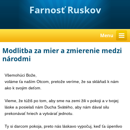
Farnosť Ruskov
Menu
Modlitba za mier a zmierenie medzi
národmi
Vš
emohúci Bože,
voláme ťa naším Otcom, pretože veríme, že sa skláňaš k nám
ako k svojim deťom.
Vieme, že túžiš po tom, aby sme na zemi žili v pokoji a v tvojej
láske
a posielaš nám Ducha Svätého,
aby nám dával silu
prekonávať hriech a vytvárať jednotu.
Ty si darcom pokoja, preto nás láskavo vypočuj,
keď ťa úpenlivo