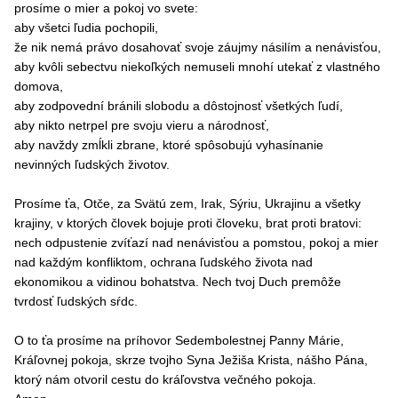
prosíme o mier a pokoj vo svete:
aby všetci ľudia pochopili,
že nik nemá právo dosahovať svoje záujmy násilím a nenávisťou,
aby kvôli sebectvu niekoľkých nemuseli mnohí utekať z vlastného
domova,
aby zodpovední bránili slobodu a dôstojnosť všetkých ľudí,
aby nikto netrpel pre svoju vieru a národnosť,
aby navždy zmĺkli zbrane, ktoré spôsobujú vyhasínanie
nevinných ľudských životov.
Prosíme ťa, Otče, za Svätú zem, Irak, Sýriu, Ukrajinu a všetky
krajiny,
v ktorých človek bojuje proti človeku, brat proti bratovi:
nech odpustenie zvíťazí nad nenávisťou a pomstou,
pokoj a mier
nad každým konfliktom,
ochrana ľudského života nad
ekonomikou a vidinou bohatstva.
Nech tvoj Duch premôže
tvrdosť ľudských sŕdc.
O to ťa prosíme na príhovor Sedembolestnej Panny Márie,
Kráľovnej pokoja,
skrze tvojho Syna Ježiša Krista, nášho Pána,
ktorý nám otvoril cestu do kráľovstva večného pokoja.