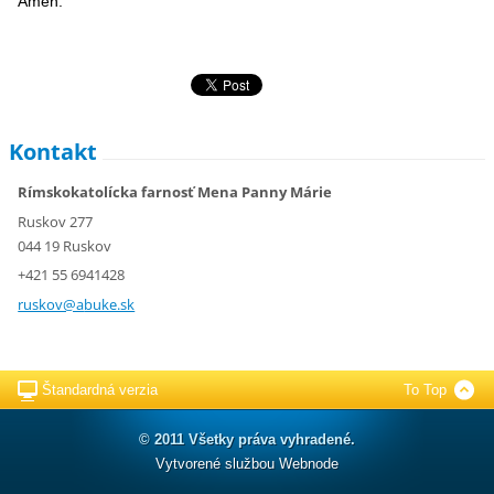
Amen.
Kontakt
Rímskokatolícka farnosť Mena Panny Márie
Ruskov 277
044 19 Ruskov
+421 55 6941428
ruskov@a
buke.sk
Štandardná verzia
To Top
© 2011 Všetky práva vyhradené.
Vytvorené službou
Webnode