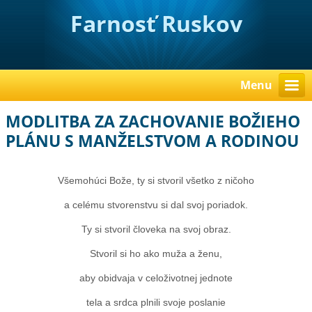
Farnosť Ruskov
Menu
MODLITBA ZA ZACHOVANIE BOŽIEHO
PLÁNU S MANŽELSTVOM A RODINOU
Všemohúci Bože, ty si stvoril všetko z ničoho
a celému stvorenstvu si dal svoj poriadok.
Ty si stvoril človeka na svoj obraz.
Stvoril si ho ako muža a ženu,
aby obidvaja v celoživotnej jednote
tela a srdca plnili svoje poslanie