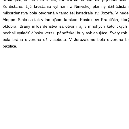
Kurdistane, žijú kresťania vyhnaní z Ninivskej planiny džihádista
milosrdenstva bola otvorená v tamojšej katedrále sv. Jozefa. V ned
Aleppe. Stalo sa tak v tamojšom farskom Kostole sv. Františka, ktor
októbra. Brány milosrdenstva sa otvorili aj v mnohých katolíckych
nechali vytlačiť čínsku verziu pápežskej buly vyhlasujúcej Svätý rok
bola brána otvorená už v sobotu. V Jeruzaleme bola otvorená b
bazilike.