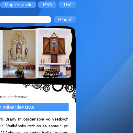
Mapa stránok
RSS
Tlač
án milosrdenstva
n milosrdenstva
ili Brány milosrdenstva vo všetkých
c. Vatikánsky rozhlas sa zastavil pri
 V Ankawe, v diecéze Irbil v irackom