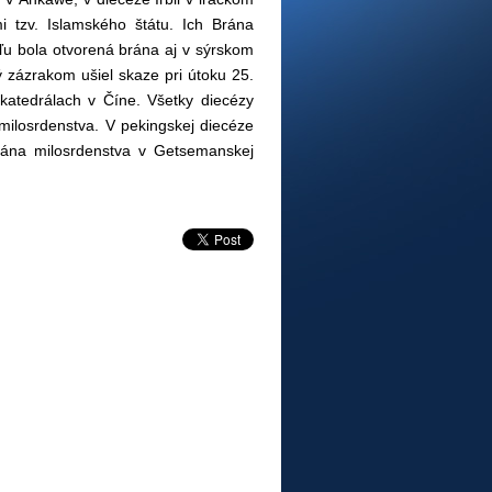
mi tzv. Islamského štátu. Ich Brána
eľu bola otvorená brána aj v sýrskom
ý zázrakom ušiel skaze pri útoku 25.
 katedrálach v Číne. Všetky diecézy
 milosrdenstva. V pekingskej diecéze
rána milosrdenstva v Getsemanskej