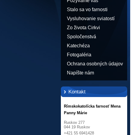
Pozývame vás
Stalo sa vo farnosti
Vysluhovanie sviatostí
Zo života Cirkvi
Spoločenstvá
Katechéza
Fotogaléria
Ochrana osobných údajov
Napíšte nám
Kontakt
Rímskokatolícka farnosť Mena
Panny Márie
Ruskov 277
044 19 Ruskov
+421 55 6941428