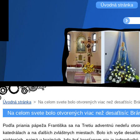
Úvodná stránka
Úvodná stránka
>
Na celom svete bolo otvorených viac než desaťtisíc Br
Na celom svete bolo otvorených viac než desaťtisíc Brá
Podľa priania pápeža Františka sa na Tretiu adventnú nedeľu otvor
katedrálach a na ďalších zvláštnych miestach. Bolo ich vyše desaťtisí
niektorých, najmä v krajinách, kde byť kresťanom nie je jednoduché.