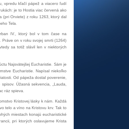
u, vpredu kľačí pápež a viacero ľudí
rukách: je to Hostia viac červená ako
 (pri Orviete) z roku 1263, ktorý dal
ieho Tela.
rban IV., ktorý bol v tom čase na
. Práve on v roku svojej smrti (1264)
vtedy sa totiž slávil len v niektorých
ctu Najsvätejšej Eucharistie. Sám je
mstve Eucharistie. Napísal niekoľko
iatosti. Od pápeža dostal poverenie,
o spisov. Úžasná sekvencia, „Lauda,
ac ráz spieva.
jomstvo Kristovej lásky k nám. Každá
o telo a víno na Kristovu krv. Tak to
ohých miestach konajú eucharistické
ancii, pri ktorých oslavujeme Krista