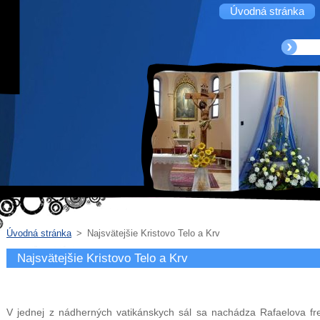
Úvodná stránka
Úvodná stránka
>
Najsvätejšie Kristovo Telo a Krv
Najsvätejšie Kristovo Telo a Krv
V jednej z nádherných vatikánskych sál sa nachádza Rafaelova fr