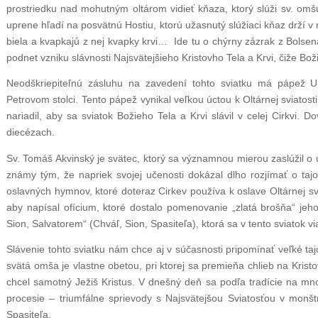
prostriedku nad mohutným oltárom vidieť kňaza, ktorý slúži sv. omš
uprene hľadí na posvätnú Hostiu, ktorú užasnutý slúžiaci kňaz drží v 
biela a kvapkajú z nej kvapky krvi… Ide tu o chýrny zázrak z Bolsena
podnet vzniku slávnosti Najsvätejšieho Kristovho Tela a Krvi, čiže Bož
Neodškriepiteľnú zásluhu na zavedení tohto sviatku má pápež U
Petrovom stolci. Tento pápež vynikal veľkou úctou k Oltárnej sviatosti
nariadil, aby sa sviatok Božieho Tela a Krvi slávil v celej Cirkvi. Do
diecézach.
Sv. Tomáš Akvinský je svätec, ktorý sa významnou mierou zaslúžil o ú
známy tým, že napriek svojej učenosti dokázal dlho rozjímať o tajo
oslavných hymnov, ktoré doteraz Cirkev používa k oslave Oltárnej sv
aby napísal ofícium, ktoré dostalo pomenovanie „zlatá brošňa“ jeh
Sion, Salvatorem“ (Chváľ, Sion, Spasiteľa), ktorá sa v tento sviatok vi
Slávenie tohto sviatku nám chce aj v súčasnosti pripomínať veľké ta
svätá omša je vlastne obetou, pri ktorej sa premieňa chlieb na Kristov
chcel samotný Ježiš Kristus. V dnešný deň sa podľa tradície na mn
procesie – triumfálne sprievody s Najsvätejšou Sviatosťou v monštr
Spasiteľa.