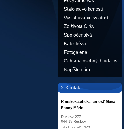
Pozývame vás
Stalo sa vo farnosti
Vysluhovanie sviatostí
Zo života Cirkvi
Spoločenstvá
Katechéza
Fotogaléria
Ochrana osobných údajov
Napíšte nám
Kontakt
Rímskokatolícka farnosť Mena
Panny Márie
Ruskov 277
044 19 Ruskov
+421 55 6941428