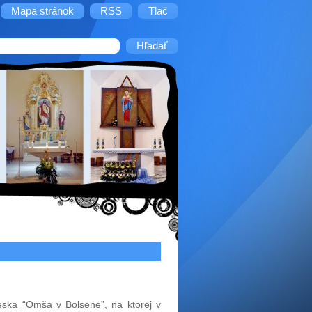
Mapa stránok
RSS
Tlač
eska “Omša v Bolsene”, na ktorej v