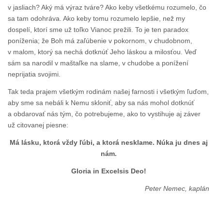
v jasliach? Aký má výraz tváre? Ako keby všetkému rozumelo, čo
sa tam odohráva. Ako keby tomu rozumelo lepšie, než my
dospelí, ktorí sme už toľko Vianoc prežili. To je ten paradox
poníženia; že Boh má zaľúbenie v pokornom, v chudobnom,
v malom, ktorý sa nechá dotknúť Jeho láskou a milosťou. Veď
sám sa narodil v maštaľke na slame, v chudobe a ponížení
neprijatia svojimi.
Tak teda prajem všetkým rodinám našej farnosti i všetkým ľuďom,
aby sme sa nebáli k Nemu skloniť, aby sa nás mohol dotknúť
a obdarovať nás tým, čo potrebujeme, ako to vystihuje aj záver
už citovanej piesne:
Má lásku, ktorá vždy ľúbi, a ktorá nesklame. Núka ju dnes aj
nám.
Gloria in Excelsis Deo!
Peter Nemec, kaplán