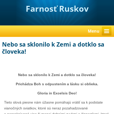
Farnosť Ruskov
Menu
Nebo sa sklonilo k Zemi a dotklo sa
človeka!
Nebo sa sklonilo k Zemi a dotklo sa človeka!
Prichádza Boh s odpustením a lásku si oblieka.
Gloria in Excelsis Deo!
Tieto slová piesne nám úžasne pomáhajú vrátiť sa k podstate
vianočných sviatkov, ktoré sú neraz pozahadzované