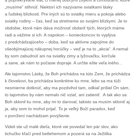
a poprekrývané viac či menej dobrými zvykmi a činnosťami, ktoré
„musíme“ stihnúť. Niektorí ich nazývame sviatkami lásky
a ľudskej blízkosti. Pre iných sú to sviatky mieru a pokoja alebo
sviatky rodiny – čas, keď sa stretneme so svojimi blízkymi. Je to
obdobie, ktoré nám dáva možnosť obdariť tých, ktorých máme
radi a vážime si ich. A napokon – konieckoncov to vyplýva
z predchádzajúceho – doba, keď sa aktívne zapojíme do
všeobjímajúcej nákupnej horúčky – veď je na to „akcia“. A nemal
by som zabudnúť ani na sviatky zimy a lyžovačku, korčule
a sane, ak nám to počasie dopraje. A určite ešte veľa iného...
Ale tajomstvo Lásky, že Boh prichádza na túto Zem, že prichádza
k človekovi, ba prichádza konkrétne ku mne, lebo sa ma túži
nesmierne dotknúť, aby ma pozdvihol tam, odkiaľ prišiel On sám,
to tajomstvo by nám nemalo nič vziať, ani zatieniť. A tak ako sa
Boh sklonil ku mne, aby mi to daroval, takisto sa musím skloniť aj
ja, aby som to mohol prijať. To je veľký Boží paradox, keď
v ponížení nachádzam povýšenie.
Videli ste už malé dieťa, ktoré vie povedať len pár slov, ako
tichučko kľačí pred betlehemom a pozerá sa na Ježiška