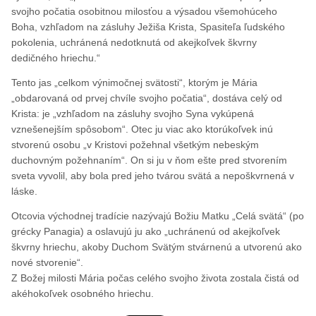
svojho počatia osobitnou milosťou a výsadou všemohúceho
Boha, vzhľadom na zásluhy Ježiša Krista, Spasiteľa ľudského
pokolenia, uchránená nedotknutá od akejkoľvek škvrny
dedičného hriechu.“
Tento jas „celkom výnimočnej svätosti“, ktorým je Mária
„obdarovaná od prvej chvíle svojho počatia“, dostáva celý od
Krista: je „vzhľadom na zásluhy svojho Syna vykúpená
vznešenejším spôsobom“. Otec ju viac ako ktorúkoľvek inú
stvorenú osobu „v Kristovi požehnal všetkým nebeským
duchovným požehnaním“. On si ju v ňom ešte pred stvorením
sveta vyvolil, aby bola pred jeho tvárou svätá a nepoškvrnená v
láske.
Otcovia východnej tradície nazývajú Božiu Matku „Celá svätá“ (po
grécky Panagia) a oslavujú ju ako „uchránenú od akejkoľvek
škvrny hriechu, akoby Duchom Svätým stvárnenú a utvorenú ako
nové stvorenie“.
Z Božej milosti Mária počas celého svojho života zostala čistá od
akéhokoľvek osobného hriechu.