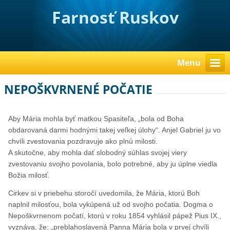
Farnosť Ruskov
Menu
NEPOŠKVRNENÉ POČATIE
Aby Mária mohla byť matkou Spasiteľa, „bola od Boha
obdarovaná darmi hodnými takej veľkej úlohy“. Anjel Gabriel ju vo
chvíli zvestovania pozdravuje ako plnú milosti.
A skutočne, aby mohla dať slobodný súhlas svojej viery
zvestovaniu svojho povolania, bolo potrebné, aby ju úplne viedla
Božia milosť.
Cirkev si v priebehu storočí uvedomila, že Mária, ktorú Boh
naplnil milosťou, bola vykúpená už od svojho počatia. Dogma o
Nepoškvrnenom počatí, ktorú v roku 1854 vyhlásil pápež Pius IX.,
vyznáva, že: „preblahoslavená Panna Mária bola v prvej chvíli