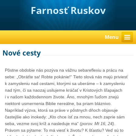
Farnosť Ruskov
Menu
Nové cesty
Pôstne obdobie nás pozýva na vážnu sebareflexiu a prácu na
sebe: „Obráťte sa! Robte pokánie!“ Tieto slová nás majú priviesť
k zamysleniu nad cestami, ktorými sa uberáme – k zamysleniu
nad tým, či sa naozaj usilujeme kráčať v Kristových šľapajach
i v našom každodennom živote. Áno, mnohým ľuďom znejú
niektoré usmernenia Biblie nereálne, ba priam bláznivo.
Napríklad výzva, ktorá sa práve v pôstnych dňoch objavuje
častejšie ako inokedy: „Kto chce ísť za mnou, nech zaprie sám
seba, vezme svoj kríž a nasleduje ma“
(porov. Mt 16, 24)
.
Právom sa pýtame: To má viesť k životu? K šťastiu? Veď sú to