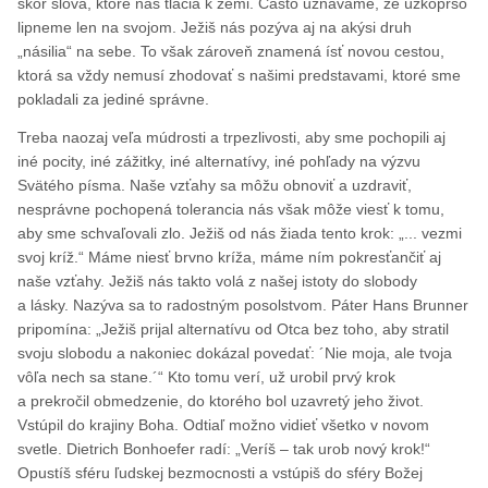
skôr slová, ktoré nás tlačia k zemi. Často uznávame, že úzkoprso
lipneme len na svojom. Ježiš nás pozýva aj na akýsi druh
„násilia“ na sebe. To však zároveň znamená ísť novou cestou,
ktorá sa vždy nemusí zhodovať s našimi predstavami, ktoré sme
pokladali za jediné správne.
Treba naozaj veľa múdrosti a trpezlivosti, aby sme pochopili aj
iné pocity, iné zážitky, iné alternatívy, iné pohľady na výzvu
Svätého písma. Naše vzťahy sa môžu obnoviť a uzdraviť,
nesprávne pochopená tolerancia nás však môže viesť k tomu,
aby sme schvaľovali zlo. Ježiš od nás žiada tento krok: „... vezmi
svoj kríž.“ Máme niesť brvno kríža, máme ním pokresťančiť aj
naše vzťahy. Ježiš nás takto volá z našej istoty do slobody
a lásky. Nazýva sa to radostným posolstvom. Páter Hans Brunner
pripomína: „Ježiš prijal alternatívu od Otca bez toho, aby stratil
svoju slobodu a nakoniec dokázal povedať: ´Nie moja, ale tvoja
vôľa nech sa stane.´“ Kto tomu verí, už urobil prvý krok
a prekročil obmedzenie, do ktorého bol uzavretý jeho život.
Vstúpil do krajiny Boha. Odtiaľ možno vidieť všetko v novom
svetle. Dietrich Bonhoefer radí: „Veríš – tak urob nový krok!“
Opustíš sféru ľudskej bezmocnosti a vstúpiš do sféry Božej