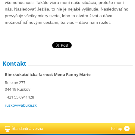
všemohúcnosti. Takáto viera mení našu situáciu, pretože mení
nás. Nasledovať Ježiša, to nie je nejaké vyšinutie. Nasledovať ho
prevyšuje všetky miery sveta, lebo to otvára život a dáva
možnosť ísť novými cestami, ba viac – dáva nám rozlet.
Kontakt
Rímskokatolícka farnosť Mena Panny Márie
Ruskov 277
044 19 Ruskov
+421 55 6941428
ruskov@a
buke.sk
Štandardná verzia
To Top