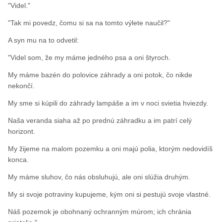
"Videl."
"Tak mi povedz, čomu si sa na tomto výlete naučil?"
A syn mu na to odvetil:
"Videl som, že my máme jedného psa a oni štyroch.
My máme bazén do polovice záhrady a oni potok, čo nikde
nekončí.
My sme si kúpili do záhrady lampáše a im v noci svietia hviezdy.
Naša veranda siaha až po prednú záhradku a im patrí celý
horizont.
My žijeme na malom pozemku a oni majú polia, ktorým nedovidíš
konca.
My máme sluhov, čo nás obsluhujú, ale oni slúžia druhým.
My si svoje potraviny kupujeme, kým oni si pestujú svoje vlastné.
Náš pozemok je obohnaný ochranným múrom; ich chránia