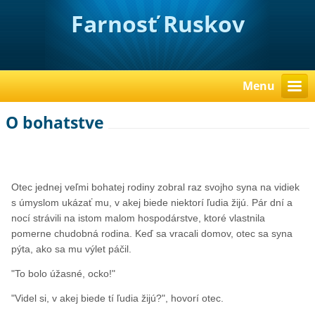
Farnosť Ruskov
Menu
O bohatstve
Otec jednej veľmi bohatej rodiny zobral raz svojho syna na vidiek
s úmyslom ukázať mu, v akej biede niektorí ľudia žijú. Pár dní a
nocí strávili na istom malom hospodárstve, ktoré vlastnila
pomerne chudobná rodina. Keď sa vracali domov, otec sa syna
pýta, ako sa mu výlet páčil.
"To bolo úžasné, ocko!"
"Videl si, v akej biede tí ľudia žijú?", hovorí otec.