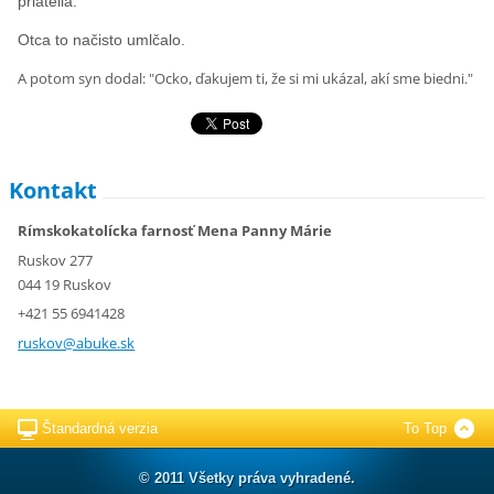
priatelia."
Otca to načisto umlčalo.
A potom syn dodal: "Ocko, ďakujem ti, že si mi ukázal, akí sme biedni."
Kontakt
Rímskokatolícka farnosť Mena Panny Márie
Ruskov 277
044 19 Ruskov
+421 55 6941428
ruskov@a
buke.sk
Štandardná verzia
To Top
© 2011 Všetky práva vyhradené.