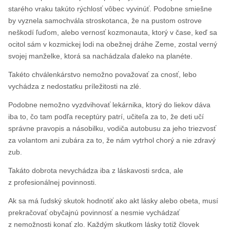
starého vraku takúto rýchlosť vôbec vyvinúť. Podobne smiešne
by vyznela samochvála stroskotanca, že na pustom ostrove
neškodí ľuďom, alebo vernosť kozmonauta, ktorý v čase, keď sa
ocitol sám v kozmickej lodi na obežnej dráhe Zeme, zostal verný
svojej manželke, ktorá sa nachádzala ďaleko na planéte.
Takéto chválenkárstvo nemožno považovať za cnosť, lebo
vychádza z nedostatku príležitosti na zlé.
Podobne nemožno vyzdvihovať lekárnika, ktorý do liekov dáva
iba to, čo tam podľa receptúry patrí, učiteľa za to, že deti učí
správne pravopis a násobilku, vodiča autobusu za jeho triezvosť
za volantom ani zubára za to, že nám vytrhol chorý a nie zdravý
zub.
Takáto dobrota nevychádza iba z láskavosti srdca, ale
z profesionálnej povinnosti.
Ak sa má ľudský skutok hodnotiť ako akt lásky alebo obeta, musí
prekračovať obyčajnú povinnosť a nesmie vychádzať
z nemožnosti konať zlo. Každým skutkom lásky totiž človek