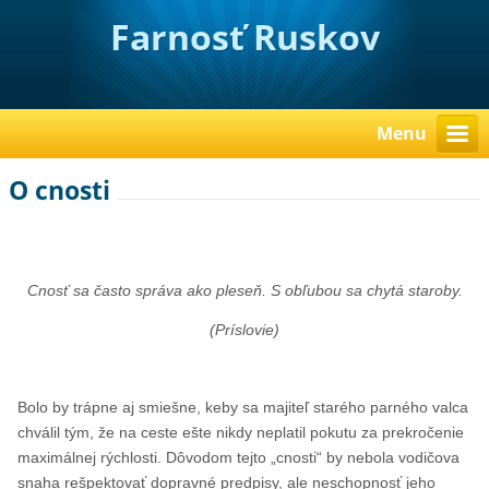
Farnosť Ruskov
Menu
O cnosti
Cnosť sa často správa ako pleseň. S obľubou sa chytá staroby.
(Príslovie)
Bolo by trápne aj smiešne, keby sa majiteľ starého parného valca
chválil tým, že na ceste ešte nikdy neplatil pokutu za prekročenie
maximálnej rýchlosti. Dôvodom tejto „cnosti“ by nebola vodičova
snaha rešpektovať dopravné predpisy, ale neschopnosť jeho