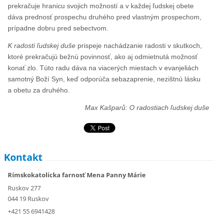
prekračuje hranicu svojich možností a v každej ľudskej obete
dáva prednosť prospechu druhého pred vlastným prospechom,
prípadne dobru pred sebectvom.
K radosti ľudskej duše
prispeje nachádzanie radosti v skutkoch,
ktoré prekračujú bežnú povinnosť, ako aj odmietnutá možnosť
konať zlo. Túto radu dáva na viacerých miestach v evanjeliách
samotný Boží Syn, keď odporúča sebazaprenie, nezištnú lásku
a obetu za druhého.
Max Kašparů: O radostiach ľudskej duše
Kontakt
Rímskokatolícka farnosť Mena Panny Márie
Ruskov 277
044 19 Ruskov
+421 55 6941428