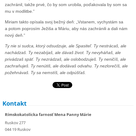
zachránil, takže prvé, čo by som urobila, poďakovala by som sa
mu v modlitbe.“
Miriam takto opísala svoj bežný deň: „Vstanem, vychystám sa
a potom poprosím Ježiša a Máriu, aby nás zachránili a dali nám
nový deň.“
Ty nie si sudca, ktorý odsudzuje, ale Spasiteľ. Ty nestrácaš, ale
nachádzaš. Ty nezabíjaš, ale dávaš život. Ty nevyháňaš, ale
privádzaš späť. Ty nezrádzaš, ale oslobodzuješ. Ty neničíš, ale
zachraňuješ. Ty nenútiš, ale dodávaš odvahu. Ty nezlorečíš, ale
požehnávaš. Ty sa nemstíš, ale odpúšťaš.
Kontakt
Rímskokatolícka farnosť Mena Panny Márie
Ruskov 277
044 19 Ruskov