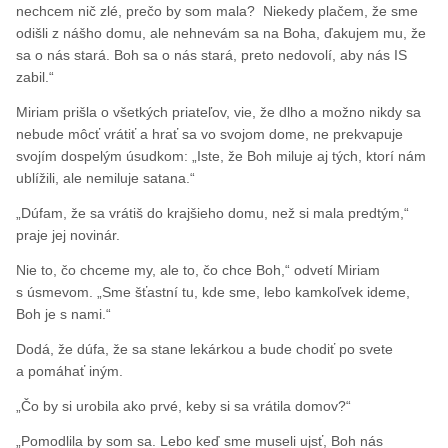
nechcem nič zlé, prečo by som mala? Niekedy plačem, že sme
odišli z nášho domu, ale nehnevám sa na Boha, ďakujem mu, že
sa o nás stará. Boh sa o nás stará, preto nedovolí, aby nás IS
zabil.“
Miriam prišla o všetkých priateľov, vie, že dlho a možno nikdy sa
nebude môcť vrátiť a hrať sa vo svojom dome, ne prekvapuje
svojím dospelým úsudkom: „Iste, že Boh miluje aj tých, ktorí nám
ublížili, ale nemiluje satana.“
„Dúfam, že sa vrátiš do krajšieho domu, než si mala predtým,“
praje jej novinár.
Nie to, čo chceme my, ale to, čo chce Boh,“ odvetí Miriam
s úsmevom. „Sme šťastní tu, kde sme, lebo kamkoľvek ideme,
Boh je s nami.“
Dodá, že dúfa, že sa stane lekárkou a bude chodiť po svete
a pomáhať iným.
„Čo by si urobila ako prvé, keby si sa vrátila domov?“
„Pomodlila by som sa. Lebo keď sme museli ujsť, Boh nás