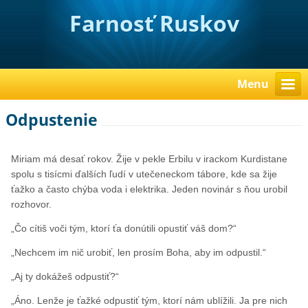
Farnosť Ruskov
Menu
Odpustenie
Miriam má desať rokov. Žije v pekle Erbilu v irackom Kurdistane
spolu s tisícmi ďalších ľudí v utečeneckom tábore, kde sa žije
ťažko a často chýba voda i elektrika. Jeden novinár s ňou urobil
rozhovor.
„Čo cítiš voči tým, ktorí ťa donútili opustiť váš dom?“
„Nechcem im nič urobiť, len prosím Boha, aby im odpustil.“
„Aj ty dokážeš odpustiť?“
„Áno. Lenže je ťažké odpustiť tým, ktorí nám ublížili. Ja pre nich