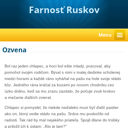
Farnosť Ruskov
Menu
Ozvena
Bol raz jeden chlapec, a hoci bol ešte mladý, pracoval, aby
pomohol svojim rodičom. Býval s nimi v malej dedinke schúlenej
medzi horami a každé ráno vyháňal na pašu na hole svoje stádo
kôz. Jedného rána kráčal za kozami po novom chodníku cez
úzku dolinu, keď sa mu zrazu zazdalo, že počuje zvuk krokov
a mečanie ďalších zvierat.
Chlapec si pomyslel, že niekde neďaleko musí byť ďalší pastier
ako on, ktorý vedie stádo na pašu. Srdce mu poskočilo od
radosti. Tak rád by mal nejakého priateľa. Spojil dlane do trúbky
a priložil ich k ústam: „Kto je tam?“