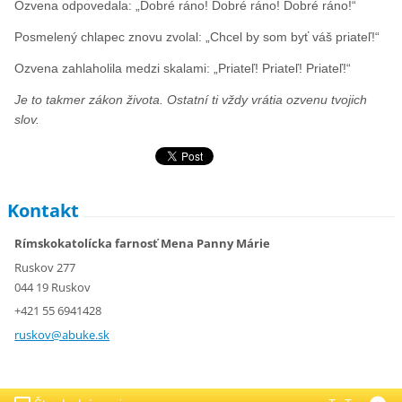
Ozvena odpovedala: „Dobré ráno! Dobré ráno! Dobré ráno!“
Posmelený chlapec znovu zvolal: „Chcel by som byť váš priateľ!“
Ozvena zahlaholila medzi skalami: „Priateľ! Priateľ! Priateľ!“
Je to takmer zákon života. Ostatní ti vždy vrátia ozvenu tvojich
slov.
Kontakt
Rímskokatolícka farnosť Mena Panny Márie
Ruskov 277
044 19 Ruskov
+421 55 6941428
ruskov@a
buke.sk