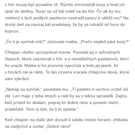
z hôr musia byť poriadne zlí. Rýchlo zhromaždil kozy a hnal ich
späť do dediny. Teraz sa už bál vrátiť sa do hôr. Čo ak by mu
niektorý z tých podlých pastierov nastražil pascu a ublížil mu? Na
druhý deň sa naozaj bál predstavy, že by sa odvážil ísť hore do
kopcov.
„Čo ti je synček môj?“ zisťovala matka. „Prečo nejdeš pásť kozy?“
Chlapec všetko vyrozprával mame. Povedal jej o výhražných
hlasoch, ktoré zaznievali z hôr, a o neviditeľných pastieroch, ktorí
ho urazili. Matka si ho pozorne vypočula a bolo jej jasné, že
v horách nie je nikto. To len ozvena vracala chlapcovi slová, ktoré
sám vykríkol.
„Netráp sa synček,“ povedala mu. „Tí pastieri ti nechcú urobiť nič
zlé. Len majú z teba strach a radi by sa s tebou spriatelili. Zajtra,
keď prídeš ku skalám, popraj im dobré ráno a povedz niečo
priateľské. Som si istá, že ti to oplatia.“
Keď chlapec na ďalší deň dorazil k údoliu medzi horami, zhlboka
sa nadýchol a zvolal: „Dobré ráno!“