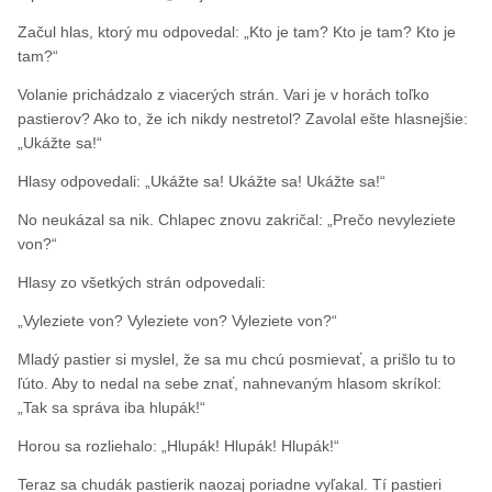
Začul hlas, ktorý mu odpovedal: „Kto je tam? Kto je tam? Kto je
tam?“
Volanie prichádzalo z viacerých strán. Vari je v horách toľko
pastierov? Ako to, že ich nikdy nestretol? Zavolal ešte hlasnejšie:
„Ukážte sa!“
Hlasy odpovedali: „Ukážte sa! Ukážte sa! Ukážte sa!“
No neukázal sa nik. Chlapec znovu zakričal: „Prečo nevyleziete
von?“
Hlasy zo všetkých strán odpovedali:
„Vyleziete von? Vyleziete von? Vyleziete von?“
Mladý pastier si myslel, že sa mu chcú posmievať, a prišlo tu to
ľúto. Aby to nedal na sebe znať, nahnevaným hlasom skríkol:
„Tak sa správa iba hlupák!“
Horou sa rozliehalo: „Hlupák! Hlupák! Hlupák!“
Teraz sa chudák pastierik naozaj poriadne vyľakal. Tí pastieri