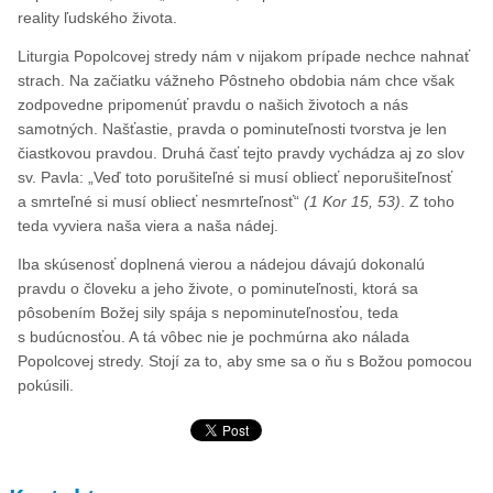
reality ľudského života.
Liturgia Popolcovej stredy nám v nijakom prípade nechce nahnať
strach. Na začiatku vážneho Pôstneho obdobia nám chce však
zodpovedne pripomenúť pravdu o našich životoch a nás
samotných. Našťastie, pravda o pominuteľnosti tvorstva je len
čiastkovou pravdou. Druhá časť tejto pravdy vychádza aj zo slov
sv. Pavla: „Veď toto porušiteľné si musí obliecť neporušiteľnosť
a smrteľné si musí obliecť nesmrteľnosť“
(1 Kor 15, 53)
. Z toho
teda vyviera naša viera a naša nádej.
Iba skúsenosť doplnená vierou a nádejou dávajú dokonalú
pravdu o človeku a jeho živote, o pominuteľnosti, ktorá sa
pôsobením Božej sily spája s nepominuteľnosťou, teda
s budúcnosťou. A tá vôbec nie je pochmúrna ako nálada
Popolcovej stredy. Stojí za to, aby sme sa o ňu s Božou pomocou
pokúsili.