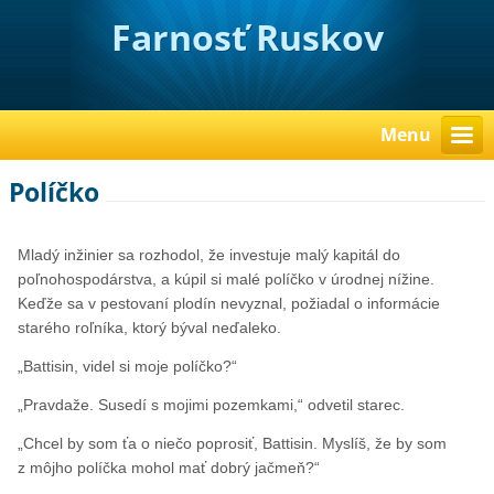
Farnosť Ruskov
Menu
Políčko
Mladý inžinier sa rozhodol, že investuje malý kapitál do
poľnohospodárstva, a kúpil si malé políčko v úrodnej nížine.
Keďže sa v pestovaní plodín nevyznal, požiadal o informácie
starého roľníka, ktorý býval neďaleko.
„Battisin, videl si moje políčko?“
„Pravdaže. Susedí s mojimi pozemkami,“ odvetil starec.
„Chcel by som ťa o niečo poprosiť, Battisin. Myslíš, že by som
z môjho políčka mohol mať dobrý jačmeň?“