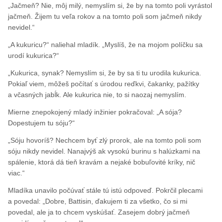
„Jačmeň? Nie, môj milý, nemyslím si, že by na tomto poli vyrástol
jačmeň. Žijem tu veľa rokov a na tomto poli som jačmeň nikdy
nevidel.“
„A kukuricu?“ naliehal mladík. „Myslíš, že na mojom políčku sa
urodí kukurica?“
„Kukurica, synak? Nemyslím si, že by sa ti tu urodila kukurica.
Pokiaľ viem, môžeš počítať s úrodou reďkvi, čakanky, pažítky
a včasných jabĺk. Ale kukurica nie, to si naozaj nemyslím.
Mierne znepokojený mladý inžinier pokračoval: „A sója?
Dopestujem tu sóju?“
„Sóju hovoríš? Nechcem byť zlý prorok, ale na tomto poli som
sóju nikdy nevidel. Nanajvýš ak vysokú burinu s halúzkami na
spálenie, ktorá dá tieň kravám a nejaké bobuľovité kríky, nič
viac.“
Mladíka unavilo počúvať stále tú istú odpoveď. Pokrčil plecami
a povedal: „Dobre, Battisin, ďakujem ti za všetko, čo si mi
povedal, ale ja to chcem vyskúšať. Zasejem dobrý jačmeň