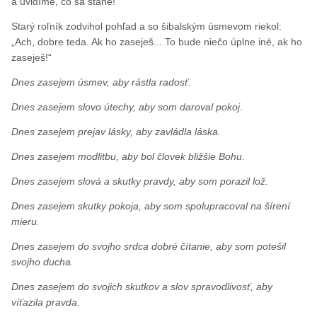
a uvidíme, čo sa stane!“
Starý roľník zodvihol pohľad a so šibalským úsmevom riekol:
„Ach, dobre teda. Ak ho zaseješ... To bude niečo úplne iné, ak ho
zaseješ!“
Dnes zasejem úsmev, aby rástla radosť.
Dnes zasejem slovo útechy, aby som daroval pokoj.
Dnes zasejem prejav lásky, aby zavládla láska.
Dnes zasejem modlitbu, aby bol človek bližšie Bohu.
Dnes zasejem slová a skutky pravdy, aby som porazil lož.
Dnes zasejem skutky pokoja, aby som spolupracoval na šírení
mieru.
Dnes zasejem do svojho srdca dobré čítanie, aby som potešil
svojho ducha.
Dnes zasejem do svojich skutkov a slov spravodlivosť, aby
víťazila pravda.