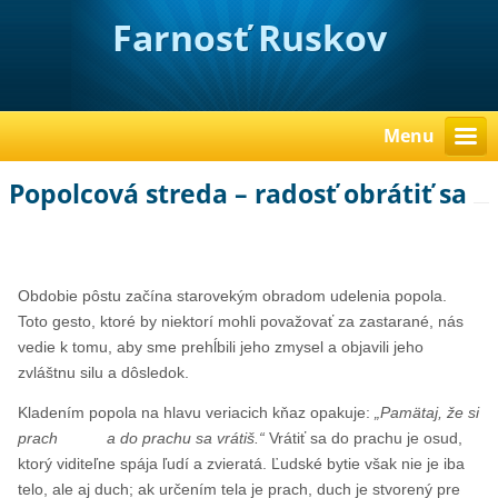
Farnosť Ruskov
Menu
Popolcová streda – radosť obrátiť sa
Obdobie pôstu začína starovekým obradom udelenia popola.
Toto gesto, ktoré by niektorí mohli považovať za zastarané, nás
vedie k tomu, aby sme prehĺbili jeho zmysel a objavili jeho
zvláštnu silu a dôsledok.
Kladením popola na hlavu veriacich kňaz opakuje:
„Pamätaj, že si
prach a do prachu sa vrátiš.“
Vrátiť sa do prachu je osud,
ktorý viditeľne spája ľudí a zvieratá. Ľudské bytie však nie je iba
telo, ale aj duch; ak určením tela je prach, duch je stvorený pre