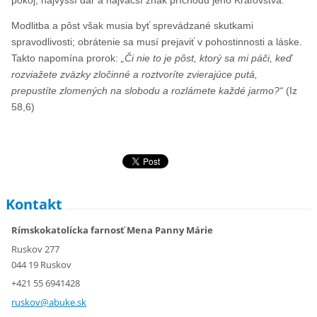
pokoj, najvyšší dar a najväčší znak príchodu jeho Kráľovstva.
Modlitba a pôst však musia byť sprevádzané skutkami
spravodlivosti; obrátenie sa musí prejaviť v pohostinnosti a láske.
Takto napomína prorok:
„Či nie to je pôst, ktorý sa mi páči, keď
rozviažete zväzky zločinné a roztvoríte zvierajúce putá,
prepustíte zlomených na slobodu a rozlámete každé jarmo?“
(Iz
58,6)
Kontakt
Rímskokatolícka farnosť Mena Panny Márie
Ruskov 277
044 19 Ruskov
+421 55 6941428
ruskov@a
buke.sk