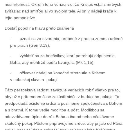
nesmrteľnosť. Okrem toho veriaci vie, že Kristus vstal z mŕtvych,
zvíťaziac nad smrťou aj vo svojom tele. Aj on v nádeji kráča k
tejto perspektíve.
Dostať popol na hlavu preto znamená
- uznať sa za stvorenia, urobené z prachu zeme a určené
pre prach (Gen 3,19);
- vyhlásiť sa za hriešnikov, ktorí potrebujú odpustenie
Boha, aby mohli žiť podľa Evanjelia (Mk 1,15);
- oživovať nádej na konečné stretnutie s Kristom
v nebeskej sláve a pokoji.
Táto perspektíva radosti zaväzuje veriacich robiť všetko pre to,
aby už v prítomnom čase zakúsili niečo z budúceho pokoja. To
predpokladá očistenie srdca a posilnenie spoločenstva s Bohom
a s bratmi. K tomu vedie modlitba a pôst. Modlitbou sa
odovzdávame úplne do rúk Boha a iba od neho očakávame
skutočný pokoj. Pôstom pripravujeme srdce, aby prijalo od Pána