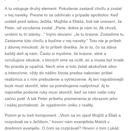
A tu vstupuje druhý element: Pokušenie zastaviť chvíľu a zostať
v nej naveky. Presne to sa odohralo v prípade apoštolov. Keď
uvideli pred sebou Ježiša, Mojžiša a Eliáša, boli tak unesení, že
Peter, od vzrušenia zvolal: „Pane, dobre je nám tu. Ak chceš,
urobím tu tri stánky...“ Inými slovami: „Je tu krásne. Zostaňme tu.
Zastavme túto chvíľu a buďme v nej naveky.“ Toto nie je príbeh
z dávnej minulosti. Je to príbeh dneška. Je to to, čo sa stáva
každý deň aj nám. Často si myslíme, že krásne, silné a
vzrušujúce situácie, v ktorých sme sa ocitli, sú a musia byť trvalé.
No pravda je opačná. Nech sme si toto želali akokoľvek silno
a intenzívne, vždy do nášho života predsa nakoniec prišiel
realizmus a s ním prebudenie a vytriezvenie. Aj ten najvášnivejší
bozk musí skončiť, lebo sa potrebujeme nadýchnuť. Aj to
najvrelšie podanie ruky musí skončiť, keď sa nám naše ruky
začnú potiť. A tak Peter príbehu premenenia je obrazom jeho
i našej pochabosti. Je vyjadrením úniku z reality.
Potom je tu tretí komponent. „Vtom sa im zjavil Mojžiš a Eliáš a
rozprávali sa s Ježišom,“ hovorí nám evanjelista Matúš v
dnešnom evanjeliu. O čom sa rozprávali? Hovorí o tom Lukáš: