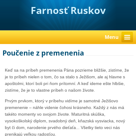
Farnosť Ruskov
Menu
Poučenie z premenenia
Keď sa na príbeh premenenia Pána pozrieme bližšie, zistíme, že
je to príbeh nielen o tom, čo sa stalo s Ježišom, ale aj hlavne s
apoštolmi, ktorí boli pri ňom prítomní. A keď ideme ešte hlbšie,
zistíme, že je to vlastne príbeh o našom živote.
Prvým prvkom, ktorý v príbehu vidíme je samotné Ježišovo
premenenie – náhle videnie čohosi krásneho. Každý z nás má
takéto momenty vo svojom živote. Maturitná skúška,
vysokoškolský diplom, svadobný deň, kňazská vysviacka, nový
byt či dom, narodenie prvého dieťaťa... Všetky tieto veci nás
prenikajú veľkou radosťou.