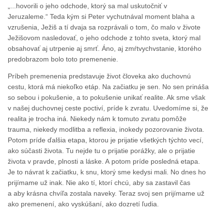
„...hovorili o jeho odchode, ktorý sa mal uskutočniť v
Jeruzaleme.“ Teda kým si Peter vychutnával moment blaha a
vzrušenia, Ježiš a tí dvaja sa rozprávali o tom, čo malo v živote
Ježišovom nasledovať, o jeho odchode z tohto sveta, ktorý mal
obsahovať aj utrpenie aj smrť. Áno, aj zmŕtvychvstanie, ktorého
predobrazom bolo toto premenenie.
Príbeh premenenia predstavuje život človeka ako duchovnú
cestu, ktorá má niekoľko etáp. Na začiatku je sen. No sen prináša
so sebou i pokušenie, a to pokušenie unikať realite. Ak sme však
v našej duchovnej ceste poctiví, príde k zvratu. Uvedomíme si, že
realita je trocha iná. Niekedy nám k tomuto zvratu pomôže
trauma, niekedy modlitba a reflexia, inokedy pozorovanie života.
Potom príde ďalšia etapa, ktorou je prijatie všetkých týchto vecí,
ako súčasti života. Tu nejde tu o prijatie porážky, ale o prijatie
života v pravde, plnosti a láske. A potom príde posledná etapa.
Je to návrat k začiatku, k snu, ktorý sme kedysi mali. No dnes ho
prijímame už inak. Nie ako tí, ktorí chcú, aby sa zastavil čas
a aby krásna chvíľa zostala naveky. Teraz svoj sen prijímame už
ako premenení, ako vyskúšaní, ako dozretí ľudia.