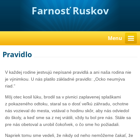
Farnosť Ruskov
Menu
Pravidlo
V každej rodine jestvujú nepísané pravidlá a ani naša rodina nie
je výnimkou. U nás platilo základné pravidlo: „Ocko neumýva
riad.“
Môj otec kosil lúku, brodil sa v pivnici zaplavenej splaškami
z pokazeného odtoku, staral sa o dosť veľkú záhradu, ochotne
nás vozieval do mesta, vstával o hodinu skôr, aby nás odviedol
do školy, a keď sme sa z nej vrátili, vždy tu bol pre nás. Stále sa
pre nás obetoval a urobil čokoľvek, o čo sme ho požiadali.
Napriek tomu sme vedeli, že nikdy od neho nemôžeme čakať, že