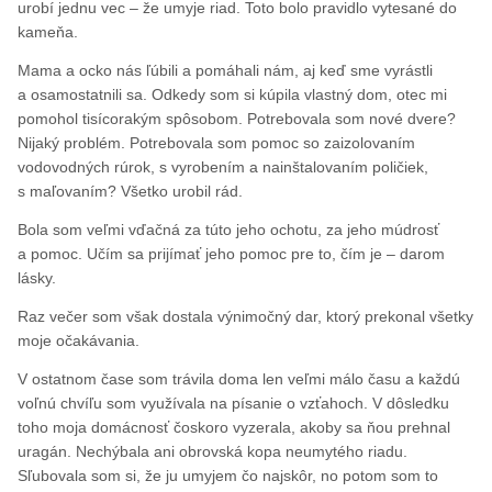
urobí jednu vec – že umyje riad. Toto bolo pravidlo vytesané do
kameňa.
Mama a ocko nás ľúbili a pomáhali nám, aj keď sme vyrástli
a osamostatnili sa. Odkedy som si kúpila vlastný dom, otec mi
pomohol tisícorakým spôsobom. Potrebovala som nové dvere?
Nijaký problém. Potrebovala som pomoc so zaizolovaním
vodovodných rúrok, s vyrobením a nainštalovaním poličiek,
s maľovaním? Všetko urobil rád.
Bola som veľmi vďačná za túto jeho ochotu, za jeho múdrosť
a pomoc. Učím sa prijímať jeho pomoc pre to, čím je – darom
lásky.
Raz večer som však dostala výnimočný dar, ktorý prekonal všetky
moje očakávania.
V ostatnom čase som trávila doma len veľmi málo času a každú
voľnú chvíľu som využívala na písanie o vzťahoch. V dôsledku
toho moja domácnosť čoskoro vyzerala, akoby sa ňou prehnal
uragán. Nechýbala ani obrovská kopa neumytého riadu.
Sľubovala som si, že ju umyjem čo najskôr, no potom som to