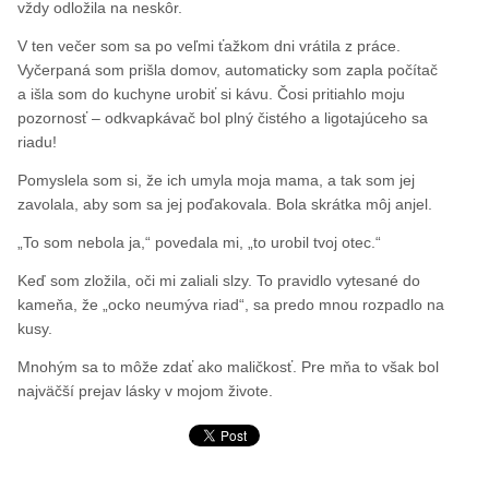
vždy odložila na neskôr.
V ten večer som sa po veľmi ťažkom dni vrátila z práce.
Vyčerpaná som prišla domov, automaticky som zapla počítač
a išla som do kuchyne urobiť si kávu. Čosi pritiahlo moju
pozornosť – odkvapkávač bol plný čistého a ligotajúceho sa
riadu!
Pomyslela som si, že ich umyla moja mama, a tak som jej
zavolala, aby som sa jej poďakovala. Bola skrátka môj anjel.
„To som nebola ja,“ povedala mi, „to urobil tvoj otec.“
Keď som zložila, oči mi zaliali slzy. To pravidlo vytesané do
kameňa, že „ocko neumýva riad“, sa predo mnou rozpadlo na
kusy.
Mnohým sa to môže zdať ako maličkosť. Pre mňa to však bol
najväčší prejav lásky v mojom živote.