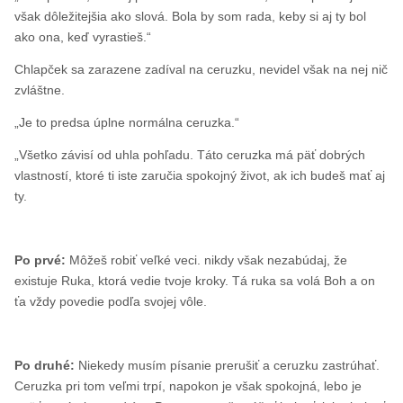
však dôležitejšia ako slová. Bola by som rada, keby si aj ty bol
ako ona, keď vyrastieš.“
Chlapček sa zarazene zadíval na ceruzku, nevidel však na nej nič
zvláštne.
„Je to predsa úplne normálna ceruzka.“
„Všetko závisí od uhla pohľadu. Táto ceruzka má päť dobrých
vlastností, ktoré ti iste zaručia spokojný život, ak ich budeš mať aj
ty.
Po prvé:
Môžeš robiť veľké veci. nikdy však nezabúdaj, že
existuje Ruka, ktorá vedie tvoje kroky. Tá ruka sa volá Boh a on
ťa vždy povedie podľa svojej vôle.
Po druhé:
Niekedy musím písanie prerušiť a ceruzku zastrúhať.
Ceruzka pri tom veľmi trpí, napokon je však spokojná, lebo je