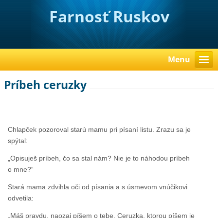
Farnosť Ruskov
Menu
Príbeh ceruzky
Chlapček pozoroval starú mamu pri písaní listu. Zrazu sa je
spýtal:
„Opisuješ príbeh, čo sa stal nám? Nie je to náhodou príbeh
o mne?“
Stará mama zdvihla oči od písania a s úsmevom vnúčikovi
odvetila:
„Máš pravdu, naozaj píšem o tebe. Ceruzka, ktorou píšem je