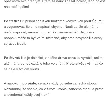
opäť ostrá ako predtým. Preto sa nauč znášať bolesť, lebo bolesť
nás robí lepšími.
Po tretie:
Pri písaní ceruzkou môžeme kedykoľvek použiť gumu
a vygumovať, čo sme napísali chybne. Nauč sa, že ak máme
niečo napraviť, nemusí to pre nás znamenať nič zlé, práve
naopak, môže to byť veľmi užitočné, aby sme nevybočili z cesty
spravodlivosti.
Po štvrté:
Nie je dôležité, z akého dreva ceruzku vyrobili, ani to,
akú má farbu, dôležitá je tuha vo vnútri. Preto si vždy všímaj, čo
sa deje v tvojom vnútri.
A napokon,
po piate
, ceruzka vždy po sebe zanechá stopu.
Nezabúdaj, že všetko, čo v živote urobíš, zanechá stopu a preto
si uvedomuj každý svoj krok.“