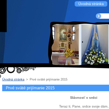
Úvodná stránka
Úvodná stránka
>
Prvé sväté prijímanie 2015
Prvé sväté prijímanie 2015
Slávnosť v srdci
Teraz ti, Pane, srdce svoje dám,