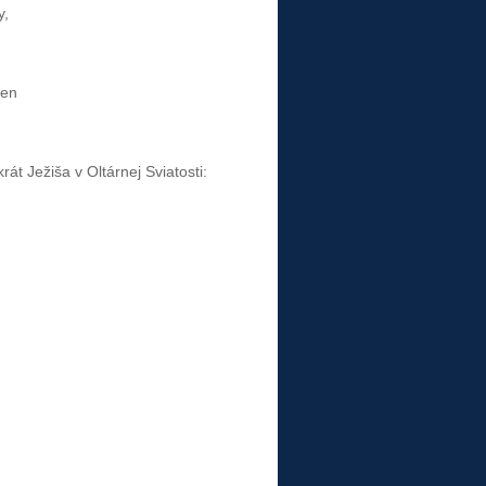
y,
men
át Ježiša v Oltárnej Sviatosti: