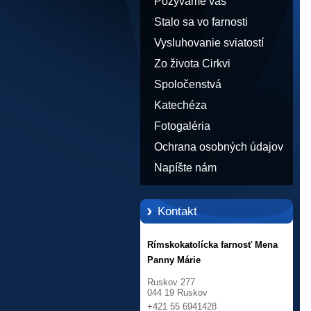
Pozývame vás
Stalo sa vo farnosti
Vysluhovanie sviatostí
Zo života Cirkvi
Spoločenstvá
Katechéza
Fotogaléria
Ochrana osobných údajov
Napíšte nám
Kontakt
Rímskokatolícka farnosť Mena
Panny Márie
Ruskov 277
044 19 Ruskov
+421 55 6941428