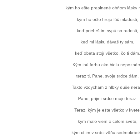
kým ho ešte preplnené ohňom lásky
kým ho ešte hreje lúč mladosti,
keď priehrštím sypú sa radosti,
keď mi lásku dávaš ty sám,
keď obeta stojí všetko, čo ti dám
Kým inú farbu ako bielu nepozná
teraz ti, Pane, svoje srdce dám.
Takto vzdychám z hĺbky duše nera
Pane, prijmi srdce moje teraz.
Teraz, kým je ešte všetko v kvete
kým málo viem o celom svete,
kým cítim v srdci vôňu sedmokrásk