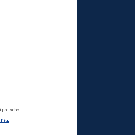
i pre nebo.
ť tu.