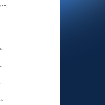
 mám,
.
m,
z.
,
y,