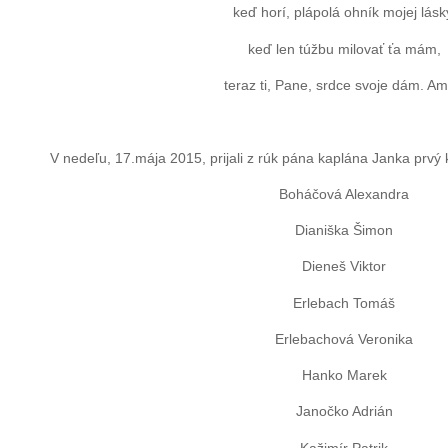
keď horí, plápolá ohník mojej lásk
keď len túžbu milovať ťa mám,
teraz ti, Pane, srdce svoje dám. A
V nedeľu, 17.mája 2015, prijali z rúk pána kaplána Janka prvý kr
Boháčová Alexandra
Dianiška Šimon
Dieneš Viktor
Erlebach Tomáš
Erlebachová Veronika
Hanko Marek
Janočko Adrián
Kažimír Patrik