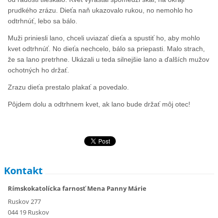
prudkého zrázu. Dieťa naň ukazovalo rukou, no nemohlo ho
odtrhnúť, lebo sa bálo.
Muži priniesli lano, chceli uviazať dieťa a spustiť ho, aby mohlo
kvet odtrhnúť. No dieťa nechcelo, bálo sa priepasti. Malo strach,
že sa lano pretrhne. Ukázali u teda silnejšie lano a ďalších mužov
ochotných ho držať.
Zrazu dieťa prestalo plakať a povedalo.
Pôjdem dolu a odtrhnem kvet, ak lano bude držať môj otec!
Kontakt
Rímskokatolícka farnosť Mena Panny Márie
Ruskov 277
044 19 Ruskov