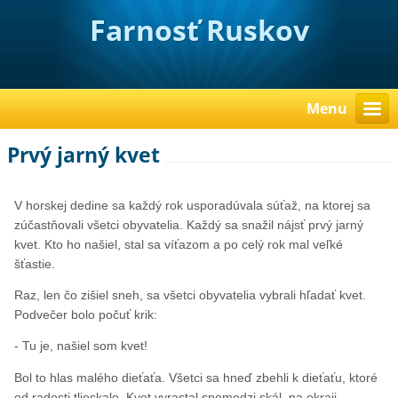
Farnosť Ruskov
Menu
Prvý jarný kvet
V horskej dedine sa každý rok usporadúvala súťaž, na ktorej sa
zúčastňovali všetci obyvatelia. Každý sa snažil nájsť prvý jarný
kvet. Kto ho našiel, stal sa víťazom a po celý rok mal veľké
šťastie.
Raz, len čo zišiel sneh, sa všetci obyvatelia vybrali hľadať kvet.
Podvečer bolo počuť krik:
- Tu je, našiel som kvet!
Bol to hlas malého dieťaťa. Všetci sa hneď zbehli k dieťaťu, ktoré
od radosti tlieskalo. Kvet vyrastal spomedzi skál, na okraji