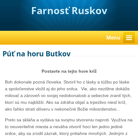
Farnosť Ruskov
Menu
Púť na horu Butkov
Postavte na tejto hore kríž
Boh dokonale pozná človeka. Stvoril ho z lásky a túžbu po láske
a spoločenstve vložil aj do jeho srdca. Vie, ako nezištne dokáže
milovať a zároveň vo svojej nedokonalosti a sebectve zraniť tých,
ktorí sú mu najbližší. Ako sa zdráha objať a trpezlivo niesť kríž,
ako ľahko stratí dôveru v nekonečné Božie milosrdenstvo...
Preto sa skláňa a vydáva sa svojmu stvoreniu naproti. Využíva na
to neuveriteľné miesta a neváha otvoriť hoci len jedno jediné
srdce, aby sa zrodil zázrak, ktorý pritiahne mnohých. Jedným z