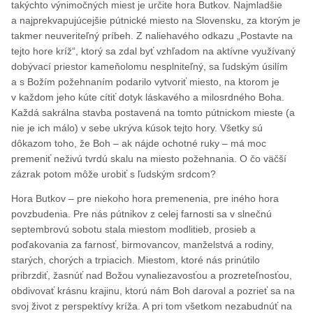
takýchto výnimočných miest je určite hora Butkov. Najmladšie
a najprekvapujúcejšie pútnické miesto na Slovensku, za ktorým je
takmer neuveriteľný príbeh. Z naliehavého odkazu „Postavte na
tejto hore kríž“, ktorý sa zdal byť vzhľadom na aktívne využívaný
dobývací priestor kameňolomu nesplniteľný, sa ľudským úsilím
a s Božím požehnaním podarilo vytvoriť miesto, na ktorom je
v každom jeho kúte cítiť dotyk láskavého a milosrdného Boha.
Každá sakrálna stavba postavená na tomto pútnickom mieste (a
nie je ich málo) v sebe ukrýva kúsok tejto hory. Všetky sú
dôkazom toho, že Boh – ak nájde ochotné ruky – má moc
premeniť neživú tvrdú skalu na miesto požehnania. O čo väčší
zázrak potom môže urobiť s ľudským srdcom?
Hora Butkov – pre niekoho hora premenenia, pre iného hora
povzbudenia. Pre nás pútnikov z celej farnosti sa v slnečnú
septembrovú sobotu stala miestom modlitieb, prosieb a
poďakovania za farnosť, birmovancov, manželstvá a rodiny,
starých, chorých a trpiacich. Miestom, ktoré nás prinútilo
pribrzdiť, žasnúť nad Božou vynaliezavosťou a prozreteľnosťou,
obdivovať krásnu krajinu, ktorú nám Boh daroval a pozrieť sa na
svoj život z perspektívy kríža. A pri tom všetkom nezabudnúť na