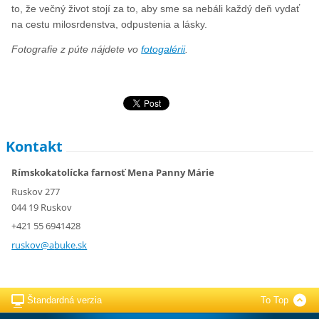
to, že večný život stojí za to, aby sme sa nebáli každý deň vydať
na cestu milosrdenstva, odpustenia a lásky.
Fotografie z púte nájdete vo
fotogalérii
.
Kontakt
Rímskokatolícka farnosť Mena Panny Márie
Ruskov 277
044 19 Ruskov
+421 55 6941428
ruskov@a
buke.sk
Štandardná verzia
To Top