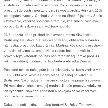
kostole sv. Jozefa slávime sv. omšu. Po jej slávení sme sa
presunuli do centra mesta, prezreli skvosty architektúry a kráčali
po stopách svätcov. Odchod z Viedne na Slnečné jazerá v Senici.
Ubytovanie, večerné spoločné stretnutie, kde sme si zaspievali,
porozprávali, zabavili sa a vytúžený nocľah.
26.5. nedeľa- ráno príchod do hlavného mesta Slovenska -
Bratislavy. Návšteva bratislavského hradu, obhliadka hlavného
námestia, presun do katedrály sv. Martina, kde spolu s miestnymi
veriacimi slávime sv. omšu. Naša radosť bola o to väčšia, že
práve v tejto katedrále bol náš pán farár Blažej Tomko pred 33
rokmi vysvätený na diakona. Poobede prehliadka Devína.
Posledné miesto našej púte je lurdská jaskyňa, ktorá vznikla v r.
1892 v blízkosti kostola Panny Márie Snežnej na kalvárii v
Bratislave. Našu radosť a mariánsku úctu sme prejavili spevom.
Pri modlitbe v tichosti sme jej predniesli naše prosby a vďaky za
ich vypočutie. Naplnení radosťou a pokojom sa vo večerných
hodinách vraciame domov.
Ďakujeme našim kňazom pánu farárovi Blažejovi Tomkovi a