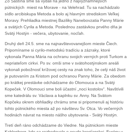
Zo Šaštína sme sa vydali na jedno z najvýznamnejších
pútnických miest na Morave - na Velehrad. Tu sa nachádzalo
sídlo arcibiskupa Metoda a bolo aj hlavným strediskom Veľkej
Moravy. Prehliadka miestnej Baziliky Nanebovzatia Panny Márie
a svätých Cyrila a Metoda. Poslednou zastávkou prvého dňa je
Svätý Hostýn - večera, ubytovanie, nocľah.
Druhý deň 24.5. sme na najnavštevovanejšom mieste Čiech.
Pripomíname si cyrilo-metodskú tradíciu a zázraky, ktoré
vykonala Panna Mária na ochranu svojich verných proti Turkom a
nepriateľom cirkvi. Po sv. omši sme v svätohostýnskom areáli
vykonali pobožnosť krížovej cesty na znak toho, že celý náš život
je putovaním za Kristom pod ochranou Panny Márie. Za obedom
po krátkej prestávke odchádzame do Olomouca a na Svätý
Kopeček. V Olomouci sme boli účastní „noci kostolov“. Navštívili
sme katedrálu sv. Václava a kaplnku sv. Anny. Na Svätom
Kopčeku okrem obhliadky chrámu sme si pripomenuli aj históriu
tohto pútnického miesta až po návštevu Sv. Otca. Vo večerných
hodinách návrat na miesto nášho ubytovania - Svätý Hostýn.
Tretí deň ráno odchádzame do Viedne. Na pútnickom mieste
Kahlenberg, kde sa rozhodovalo o osude kresťanskej Európy v