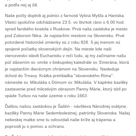
a podľa nej aj žili.
Naše počty doplnili aj pútnici z farnosti Vyšná Myšľa a Haniska.
Všetci spoločne odchádzame 23.5. vo štvrtok ráno o 6.00 hod.
spred farského kostola v Ruskove. Prvá naša zastávka je mesto
pod Zoborom Nitra. Je najstarším mestom na Slovensku. Prvé
potvrdené historické zmienky sú z roku 828. S jej menom sú
spojené počiatky slovenských dejín. Na mieste kde naši
vierozvestci slávili Eucharistiu v reči ľudu, aj my začíname našu
púť slávením sv. omše v biskupskej katedrále sv. Emerána, ktorá
je najstarším diecéznym chrámom na Slovensku. Nasleduje
dchod do Trnavy. Krátka prehliadka "slovenského Ríma":
námestie sv. Mikuláša s Dómom sv. Mikuláša. V kaplnke baziliky
zastavenie pred milostivým obrazom Panny Márie, ktorý slzil po
vpáde Turkov na naše územie v roku 1663.
Ďalšou našou zastávkou je Šaštín - návšteva Národnej svätyne,
baziliky Panny Márie Sedembolestnej, patrónky Slovenska. Našej
nebeskej matke sme tu odovzdali naše kríže aj trápenia a
poprosili ju o pomoc a ochranu.