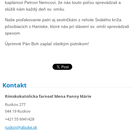
kaplánovi Petrovi Nemcovi, že nás touto púťou sprevádzali a
slúžili nám každý deň sv. omšu.
Naše poďakovanie patri aj sestričkám z rehole Svätého kríža
pôsobiacich v Haniske, ktoré nás pri slávení sv. omší sprevádzali
spevom.
Úprimné Pán Boh zaplať všetkým pútnikom!
Kontakt
Rímskokatolícka farnosť Mena Panny Márie
Ruskov 277
044 19 Ruskov
+421 55 6941428
ruskov@a
buke.sk