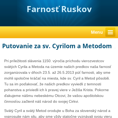
Farnosť Ruskov
Menu
Putovanie za sv. Cyrilom a Metodom
Pri príležitosti slávenia 1150. výročia príchodu vierozvestcov
svätých Cyrila a Metoda na územie našich predkov naša farnosť
zorganizovala v dňoch 23.5. až 26.5.2013 púť farnosti, aby sme
mohli spoločne kráčať na miesta, kde sv. Cyril a Metod pôsobili.
Tu sa im poďakovať, že našich predkov vyviedli z temnosti
pohanstva a priviedli ich k pravej viere v Ježiša Krista. Pokorne
ďakujeme nášmu nebeskému Otcovi, že vašou apoštolskou
činnosťou začlenil náš národ do svojej Cirkvi.
Svätý Cyril a svätý Metod orodujte u Boha za slovenský národ a
vyprosujte nám silu, aby sme vždy statočne vyznávali svoju vieru