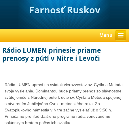
Farnosť Ruskov
Menu
Rádio LUMEN prinesie priame
prenosy z pútí v Nitre i Levoči
Rádio LUMEN upraví na sviatok vierozvestov sv. Cyrila a Metoda
svoje vysielanie. Dominantou bude priamy prenos zo slávnostnej
svätej omše z Národnej púte k úcte sv. Cyrila a Metoda spojenej
s otvorením Jubilejného Cyrilo-metodského roka. Zo
Svätoplukovho námestia v Nitre začne vysielať už o 9:50 h.
Prinášame prehľad ďalšieho programu rádia venovanému
solúnskym bratom počas ich sviatku.