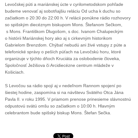
Levočskej púti a mariánskej úcte v cyrilometodskom pohľade
budeme venovať aj sobotňajšiu reláciu Od ucha k duchu so
začiatkom o 20:30 do 22:00 h. V relácii ponúkne rádio rozhovory
so spišským diecéznym biskupom Mons. Štefanom Sečkom,
s Mons. Františkom Dlugošom, s doc. Ivanom Chalupeckým
o histórii Mariánskej hory ako aj s cirkevným historikom
Gabrielom Brenzdom. Chýbať nebudú ani živé vstupy z púte a
telefonické správy o peších púťach na Levočskú horu, ktoré
organizuje v týchto dňoch Kruciáta za oslobodenie človeka,
Spoločnosť Ježišova či Arcidiecézne centrum mládeže v
Košiciach.
S Levočou sa rádio spojí aj v nedeľnom Rannom spojení po
šiestej hodine, zaspomína si na návštevu Svätého Otca Jána
Pavla II. v roku 1995. V priamom prenose prinesieme slávnostnú
odpustovú svätú omšu so začiatkom o 10:00 h. Hlavným
celebrantom bude spišský biskup Mons. Štefan Sečka.