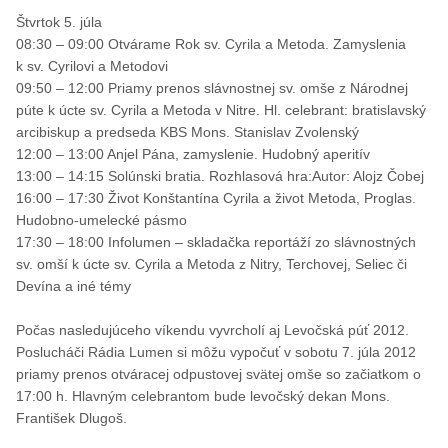
Štvrtok 5. júla
08:30 – 09:00 Otvárame Rok sv. Cyrila a Metoda. Zamyslenia
k sv. Cyrilovi a Metodovi
09:50 – 12:00 Priamy prenos slávnostnej sv. omše z Národnej
púte k úcte sv. Cyrila a Metoda v Nitre. Hl. celebrant: bratislavský
arcibiskup a predseda KBS Mons. Stanislav Zvolenský
12:00 – 13:00 Anjel Pána, zamyslenie. Hudobný aperitív
13:00 – 14:15 Solúnski bratia. Rozhlasová hra:Autor: Alojz Čobej
16:00 – 17:30 Život Konštantína Cyrila a život Metoda, Proglas.
Hudobno-umelecké pásmo
17:30 – 18:00 Infolumen – skladačka reportáží zo slávnostných
sv. omší k úcte sv. Cyrila a Metoda z Nitry, Terchovej, Seliec či
Devína a iné témy
Počas nasledujúceho víkendu vyvrcholí aj Levočská púť 2012.
Poslucháči Rádia Lumen si môžu vypočuť v sobotu 7. júla 2012
priamy prenos otváracej odpustovej svätej omše so začiatkom o
17:00 h. Hlavným celebrantom bude levočský dekan Mons.
František Dlugoš.