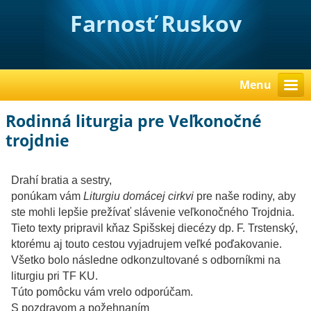
Farnosť Ruskov
Menu
Rodinná liturgia pre Veľkonočné
trojdnie
Drahí bratia a sestry,
ponúkam vám
Liturgiu domácej cirkvi
pre naše rodiny, aby
ste mohli lepšie prežívať slávenie veľkonočného Trojdnia.
Tieto texty pripravil kňaz Spišskej diecézy dp. F. Trstenský,
ktorému aj touto cestou vyjadrujem veľké poďakovanie.
Všetko bolo následne odkonzultované s odborníkmi na
liturgiu pri TF KU.
Túto pomôcku vám vrelo odporúčam.
S pozdravom a požehnaním