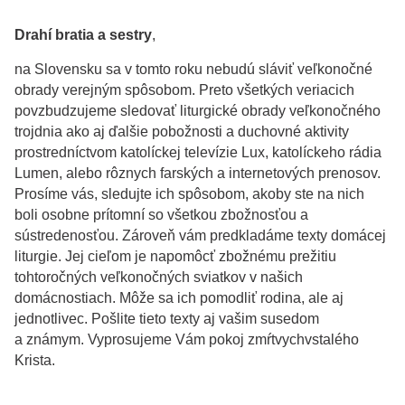
Drahí bratia a sestry
,
na Slovensku sa v tomto roku nebudú sláviť veľkonočné
obrady verejným spôsobom. Preto všetkých veriacich
povzbudzujeme sledovať liturgické obrady veľkonočného
trojdnia ako aj ďalšie pobožnosti a duchovné aktivity
prostredníctvom katolíckej televízie Lux, katolíckeho rádia
Lumen, alebo rôznych farských a internetových prenosov.
Prosíme vás, sledujte ich spôsobom, akoby ste na nich
boli osobne prítomní so všetkou zbožnosťou a
sústredenosťou. Zároveň vám predkladáme texty domácej
liturgie. Jej cieľom je napomôcť zbožnému prežitiu
tohtoročných veľkonočných sviatkov v našich
domácnostiach. Môže sa ich pomodliť rodina, ale aj
jednotlivec. Pošlite tieto texty aj vašim susedom
a známym. Vyprosujeme Vám pokoj zmŕtvychvstalého
Krista.