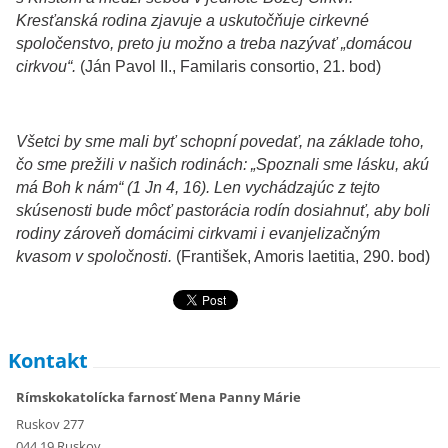
Kresťanská rodina zjavuje a uskutočňuje cirkevné
spoločenstvo, preto ju možno a treba nazývať „domácou
cirkvou“.
(Ján Pavol II., Familaris consortio, 21. bod)
Všetci by sme mali byť schopní povedať, na základe toho,
čo sme prežili v našich rodinách: „Spoznali sme lásku, akú
má Boh k nám“ (1 Jn 4, 16). Len vychádzajúc z tejto
skúsenosti bude môcť pastorácia rodín dosiahnuť, aby boli
rodiny zároveň domácimi cirkvami i evanjelizačným
kvasom v spoločnosti.
(František, Amoris laetitia, 290. bod)
Kontakt
Rímskokatolícka farnosť Mena Panny Márie
Ruskov 277
044 19 Ruskov