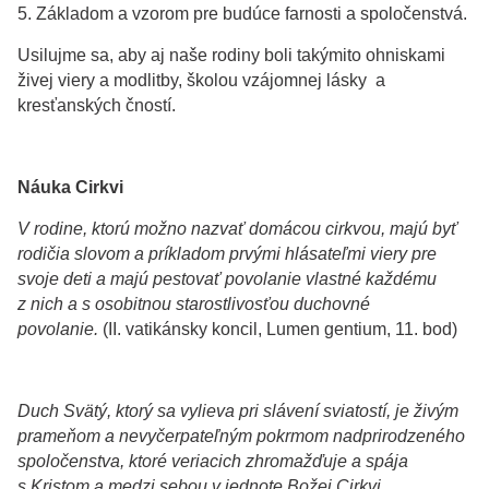
5. Základom a vzorom pre budúce farnosti a spoločenstvá.
Usilujme sa, aby aj naše rodiny boli takýmito ohniskami
živej viery a modlitby, školou vzájomnej lásky a
kresťanských čností.
Náuka Cirkvi
V rodine, ktorú možno nazvať domácou cirkvou, majú byť
rodičia slovom a príkladom prvými hlásateľmi viery pre
svoje deti a majú pestovať povolanie vlastné každému
z nich a s osobitnou starostlivosťou duchovné
povolanie.
(II. vatikánsky koncil, Lumen gentium, 11. bod)
Duch Svätý, ktorý sa vylieva pri slávení sviatostí, je živým
prameňom a nevyčerpateľným pokrmom nadprirodzeného
spoločenstva, ktoré veriacich zhromažďuje a spája
s Kristom a medzi sebou v jednote Božej Cirkvi.