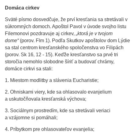
Domáca cirkev
Sväté písmo dosvedčuje, že prví kresťania sa stretávali v
súkromných domoch. Apoštol Pavol v úvode svojho listu
Filemonovi pozdravuje aj cirkev,
„
ktorá je v tvojom
dome“
(porov. Flm 1). Podľa Skutkov apoštolov dom Lýdie
sa stal centrom kresťanského spoločenstva vo Filipách
(porov. Sk 16, 12 - 15). Keďže kresťanstvo sa prvé tri
storočia nemohlo slobodne šíriť a budovať chrámy,
domáce cirkvi sa stali:
1. Miestom modlitby a slávenia Eucharistie;
2. Ohniskami viery, kde sa ohlasovalo evanjelium
a uskutočňovala kresťanská výchova;
3. Sociálnym prostredím, kde sa stretávali veriaci
a vzájomne si pomáhali;
4. Príbytkom pre ohlasovateľov evanjelia;