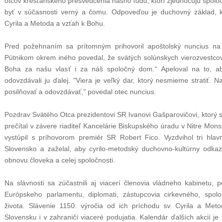
otcov kresťanského presvedčenia nášho ľudu, ktorí zjednocujú spolo
byť v súčasnosti verný a čomu. Odpoveďou je duchovný základ, kt
Cyrila a Metoda a vzťah k Bohu.
Pred požehnaním sa prítomným prihovoril apoštolský nuncius n
Pútnikom okrem iného povedal, že svätých solúnskych vierozvestcov 
Boha za našu vlasť i za náš spoločný dom.“ Apeloval na to, aby
odovzdávali ju ďalej. "Viera je veľký dar, ktorý nesmieme stratiť.
posilňovať a odovzdávať," povedal otec nuncius.
Pozdrav Svätého Otca prezidentovi SR Ivanovi Gašparovičovi, ktorý sa
prečítal v závere riaditeľ Kancelárie Biskupského úradu v Nitre Mons
vystúpil s príhovorom premiér SR Robert Fico. Vyzdvihol tri hla
Slovensko a zaželal, aby cyrilo-metodský duchovno-kultúrny odkaz
obnovu človeka a celej spoločnosti.
Na slávnosti sa zúčastnili aj viacerí členovia vládneho kabinetu, 
Európskeho parlamentu, diplomati, zástupcovia cirkevného, spolo
života. Slávenie 1150. výročia od ich príchodu sv. Cyrila a M
Slovensku i v zahraničí viaceré podujatia. Kalendár ďalších akcií je