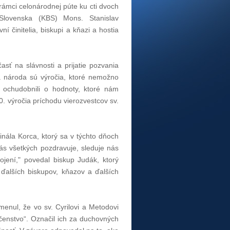
rámci celonárodnej púte ku cti dvoch
 Slovenska (KBS) Mons. Stanislav
ní činitelia, biskupi a kňazi a hostia
časť na slávnosti a prijatie pozvania
i a národa sú výročia, ktoré nemožno
 ochudobnili o hodnoty, ktoré nám
0. výročia príchodu vierozvestcov sv.
nála Korca, ktorý sa v týchto dňoch
ás všetkých pozdravuje, sleduje nás
jení," povedal biskup Judák, ktorý
, ďalších biskupov, kňazov a ďalších
omenul, že vo sv. Cyrilovi a Metodovi
čenstvo“. Označil ich za duchovných