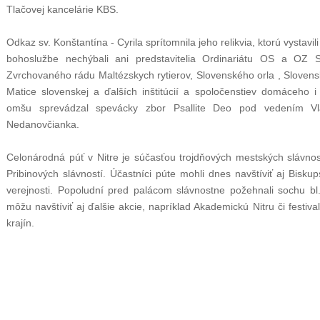
Tlačovej kancelárie KBS.
Odkaz sv. Konštantína - Cyrila sprítomnila jeho relikvia, ktorú vystav
bohoslužbe nechýbali ani predstavitelia Ordinariátu OS a OZ 
Zvrchovaného rádu Maltézskych rytierov, Slovenského orla , Slovens
Matice slovenskej a ďalších inštitúcií a spoločenstiev domáceho 
omšu sprevádzal spevácky zbor Psallite Deo pod vedením V
Nedanovčianka.
Celonárodná púť v Nitre je súčasťou trojdňových mestských slávností 
Pribinových slávností. Účastníci púte mohli dnes navštíviť aj Biskup
verejnosti. Popoludní pred palácom slávnostne požehnali sochu bl
môžu navštíviť aj ďalšie akcie, napríklad Akademickú Nitru či festiv
krajín.