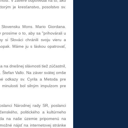
čnosť. V závere odpovedal na to, ako
orým je kresťanstvo, posolstvo sv.
a Slovensku Mons. Mario Giordana.
prosíme o to, aby sa "prihovárali u
 si Slováci chránili svoju vieru a
 Naopak. Máme ju s láskou opatrovať,
 na dnešnej slávnosti tiež zúčastnil,
. Štefan Vallo. Na záver svätej omše
vné odkazy sv. Cyrila a Metoda pre
 minulosti bol silným impulzom pre
poslanci Národnej rady SR, poslanci
čenského, politického a kultúrneho
etoda na naše územie pripomenú na
 možné nájsť na internetovej stránke