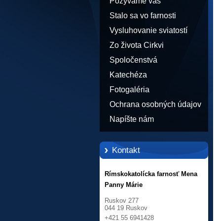
Pozývame vás
Stalo sa vo farnosti
Vysluhovanie sviatostí
Zo života Cirkvi
Spoločenstvá
Katechéza
Fotogaléria
Ochrana osobných údajov
Napíšte nám
Kontakt
Rímskokatolícka farnosť Mena
Panny Márie
Ruskov 277
044 19 Ruskov
+421 55 6941428