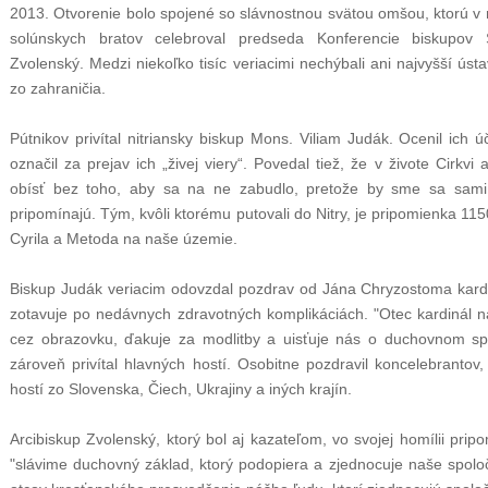
2013. Otvorenie bolo spojené so slávnostnou svätou omšou, ktorú v 
solúnskych bratov celebroval predseda Konferencie biskupov
Zvolenský. Medzi niekoľko tisíc veriacimi nechýbali ani najvyšší ústav
zo zahraničia.
Pútnikov privítal nitriansky biskup Mons. Viliam Judák. Ocenil ich ú
označil za prejav ich „živej viery“. Povedal tiež, že v živote Cirkv
obísť bez toho, aby sa na ne zabudlo, pretože by sme sa sami
pripomínajú. Tým, kvôli ktorému putovali do Nitry, je pripomienka 115
Cyrila a Metoda na naše územie.
Biskup Judák veriacim odovzdal pozdrav od Jána Chryzostoma kardi
zotavuje po nedávnych zdravotných komplikáciách. "Otec kardinál n
cez obrazovku, ďakuje za modlitby a uisťuje nás o duchovnom spo
zároveň privítal hlavných hostí. Osobitne pozdravil koncelebrantov
hostí zo Slovenska, Čiech, Ukrajiny a iných krajín.
Arcibiskup Zvolenský, ktorý bol aj kazateľom, vo svojej homílii prip
"slávime duchovný základ, ktorý podopiera a zjednocuje naše spolo