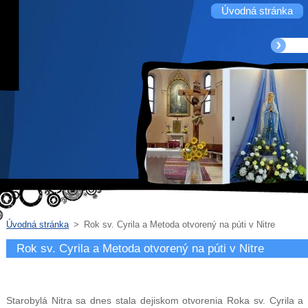
Úvodná stránka
Úvodná stránka
>
Rok sv. Cyrila a Metoda otvorený na púti v Nitre
Rok sv. Cyrila a Metoda otvorený na púti v Nitre
Starobylá Nitra sa dnes stala dejiskom otvorenia Roka sv. Cyrila a