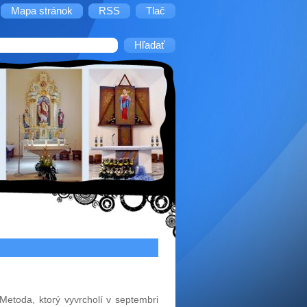
Mapa stránok
RSS
Tlač
 Metoda, ktorý vyvrcholí v septembri