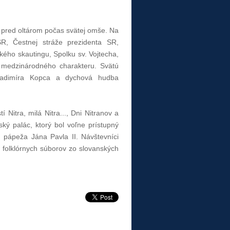
ili pred oltárom počas svätej omše. Na
SR, Čestnej stráže prezidenta SR,
kého skautingu, Spolku sv. Vojtecha,
i medzinárodného charakteru. Svätú
ladimíra Kopca a dychová hudba
Nitra, milá Nitra..., Dni Nitranov a
ský palác, ktorý bol voľne prístupný
. pápeža Jána Pavla II. Návštevníci
al folklórnych súborov zo slovanských