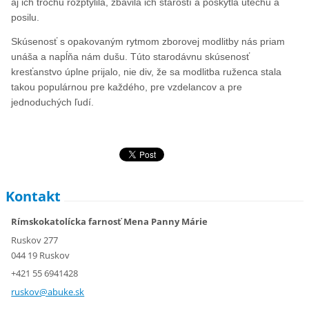
aj ich trochu rozptýlila, zbavila ich starostí a poskytla útechu a
posilu.
Skúsenosť s opakovaným rytmom zborovej modlitby nás priam
unáša a napĺňa nám dušu. Túto starodávnu skúsenosť
kresťanstvo úplne prijalo, nie div, že sa modlitba ruženca stala
takou populárnou pre každého, pre vzdelancov a pre
jednoduchých ľudí.
Kontakt
Rímskokatolícka farnosť Mena Panny Márie
Ruskov 277
044 19 Ruskov
+421 55 6941428
ruskov@a
buke.sk