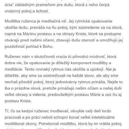
úcta“ základným prameňom pre dušu, ktorá z neho čerpá
vnútorný pokoj a tichosť.
Modlitba ruženca je meditačná niť. Jej rytmické opakovanie
ukolíše dušu, prenáša na ňu pokoj, kým sústredenie sa na slová,
najmä na Máriinu postavu a na obrazy Krista, ktoré sa postupne
otvárajú pred našimi očami, zbavujú dušu starostí a umožňujú jej
pozdvihnúť pohľad k Bohu.
Ruženec nám v skutočnosti vracia tú pôvodnú múdrosť, ktorá
dobre vie, že opakovanie je dôležitý komponent modlitby a
meditácie. Tento rovnaký rytmus nás ukolíše a upokojí. Nie je
dôležité, aby sme sa sústreďovali na každé slovo, ale aby sme
nechali pôsobiť pokoj, ktorý jednotvárny rytmus prináša. Nejde tu
iba o prázdne slová, pretože prinášajú našim očiam a našej duši
veľké obrazy a videnia, predovšetkým postavu Márie a cez ňu aj
postavu Krista.
Tí, čo sa kedysi ruženec modlievali, obvykle celý deň tvrdo
pracovali a po práci neboli schopní konať veľké intelektuálne
modlitbové úkony. Potrebovali modlitbu, ktorá by im vrátila pokoj,