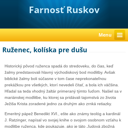
Farnosť Ruskov
Menu
Ruženec, kolíska pre dušu
Historický pôvod ruženca spadá do stredoveku, do čias, keď
žalmy predstavovali hlavný východiskový bod modlitby. Avšak
biblické žalmy boli súčasne v tom čase neprekonateľnou
prekážkou pre všetkých, ktorí nevedeli čítať, a bola ich väčšina.
Hľadal sa teda vhodný žaltár primeraný týmto ľuďom. Našiel sa v
mariánskej modlitbe, ku ktorej sa pridávali tajomstvá zo života
Ježiša Krista zoradené jedno za druhým ako zrnká retiazky.
Emeritný pápež Benedikt XVI., ešte ako známy teológ a kardinál
J. Ratzinger, napísal vo svojej knihe o svojom osobnom vzťahu k
modlitbe ruženca, kde poukazuje, ako je táto „ľudová zbožná