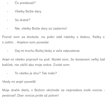
- Čo predávaš?
- Všetky Božie dary.
- Sú drahé?
- Nie, všetky Božie dary sú zadarmo!
Pozrel som sa dookola: na polici stáli nádoby s láskou, fľašky s
s úsilím... Anjelovi som povedal:
- Daj mi trochu Božej lásky a veľa odpustenia.
Anjel mi všetko pripravil na pult. Myslel som, že dostanem veľký balí
balíček, nie väčší ako moje srdce. Zvolal som:
- To všetko je dnu? Tak málo?
Vtedy mi anjel vysvetlil:
Moje drahé dieťa, v Božom obchode sa nepredáva zrelé ovocie, a
pestovať! Zber ovocia príde až potom!