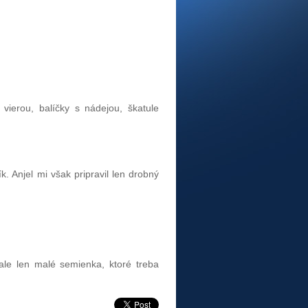
 vierou, balíčky s nádejou, škatule
k. Anjel mi však pripravil len drobný
le len malé semienka, ktoré treba