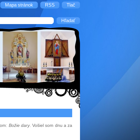
Mapa stránok
RSS
Tlač
isom:
Božie dary
. Vošiel som dnu a za