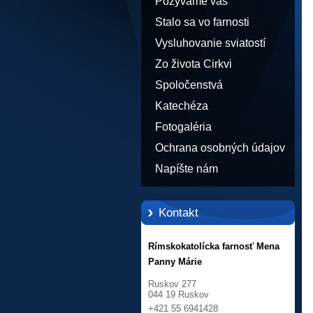
Pozývame vás
Stalo sa vo farnosti
Vysluhovanie sviatostí
Zo života Cirkvi
Spoločenstvá
Katechéza
Fotogaléria
Ochrana osobných údajov
Napíšte nám
Kontakt
Rímskokatolícka farnosť Mena
Panny Márie
Ruskov 277
044 19 Ruskov
+421 55 6941428