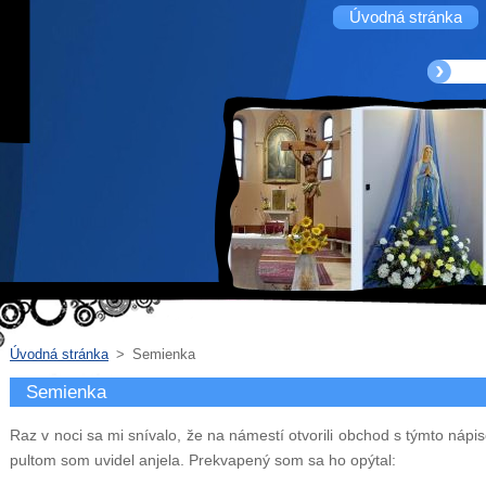
Úvodná stránka
Úvodná stránka
>
Semienka
Semienka
Raz v noci sa mi snívalo, že na námestí otvorili obchod s týmto náp
pultom som uvidel anjela. Prekvapený som sa ho opýtal: