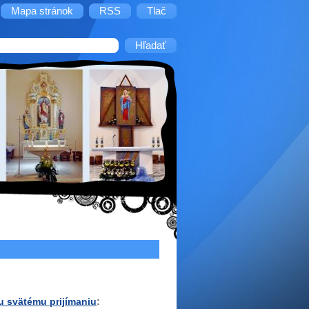
Mapa stránok
RSS
Tlač
 svätému prijímaniu
: