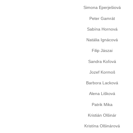
Simona
Eperješiová
Peter Gamrát
Sabína Hornová
Natália
Ignácová
Filip
Jászai
Sandra
Koľová
Jozef
Kormoš
Barbora
Lacková
Alena
Lišková
Patrik
Mika
Kristián
Olšinár
Kristína
Olšinárová