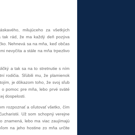
 láskavého, milujúceho za všetkých
ma tak rád, že ma každý deň pozýva
diečko. Nehnevá sa na mňa, keď občas
mi nevyčíta a stále na mňa trpezlivo
ičký a tak sa na to stretnutie s ním
í rodičia. Sľúbili mu, že plamienok
tojím, je dôkazom toho, že svoj sľub
ho o pomoc pre mňa, lebo prvé sväté
ej dospelosti.
m rozpoznať a oľutovať všetko, čím
Eucharistii. Už som schopný verejne
to znamená, lebo ma viac zaujímajú
teľom na jeho hostine zo mňa určite