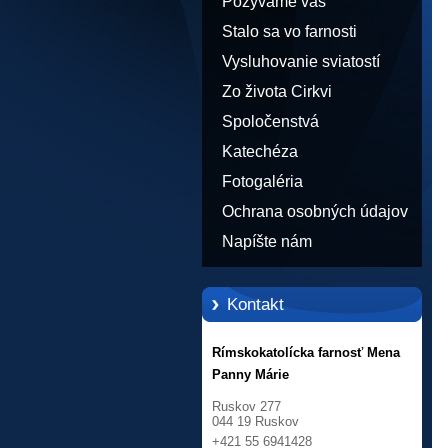
Pozývame vás
Stalo sa vo farnosti
Vysluhovanie sviatostí
Zo života Cirkvi
Spoločenstvá
Katechéza
Fotogaléria
Ochrana osobných údajov
Napíšte nám
Kontakt
Rímskokatolícka farnosť Mena
Panny Márie
Ruskov 277
044 19 Ruskov
+421 55 6941428