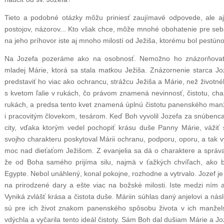
Tieto a podobné otázky môžu priniesť zaujímavé odpovede, ale aj
postojov, názorov... Kto však chce, môže mnohé obohatenie pre seba,
na jeho príhovor iste aj mnoho milostí od Ježiša, ktorému bol pest
Na Jozefa pozeráme ako na osobnosť. Nemožno ho znázorňovať
mladej Márie, ktorá sa stala matkou Ježiša. Znázornenie starca J
predstaviť ho viac ako ochrancu, strážcu Ježiša a Márie, než život
s kvetom ľalie v rukách, čo právom znamená nevinnosť, čistotu, cha
rukách, a predsa tento kvet znamená úplnú čistotu panenského man
i pracovitým človekom, tesárom. Keď Boh vyvolil Jozefa za snúbenc
city, vďaka ktorým vedel pochopiť krásu duše Panny Márie, vážiť 
svojho charakteru poskytoval Márii ochranu, podporu, oporu, a tak 
moc nad dieťaťom Ježišom. Z evanjelia sa dá o charaktere a správan
že od Boha samého prijíma silu, najmä v ťažkých chvíľach, ako bo
Egypte. Nebol unáhlený, konal pokojne, rozhodne a vytrvalo. Jozef je 
na prirodzené dary a ešte viac na božské milosti. Iste medzi ním a
Vyniká zvlášť krása a čistota duše. Máriin súhlas daný anjelovi a ná
sú pre ich život znakom panenského spôsobu života v ich manžels
vdýchla a vyčarila tento ideál čistoty. Sám Boh dal dušiam Márie a Joz