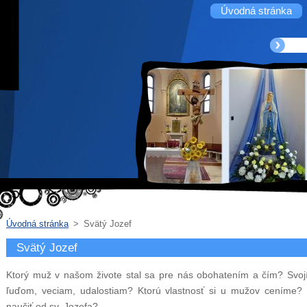
Úvodná stránka
Úvodná stránka
>
Svätý Jozef
Svätý Jozef
Ktorý muž v našom živote stal sa pre nás obohatením a čím? Svoj
ľuďom, veciam, udalostiam? Ktorú vlastnosť si u mužov cením
naučiť od sv. Jozefa?