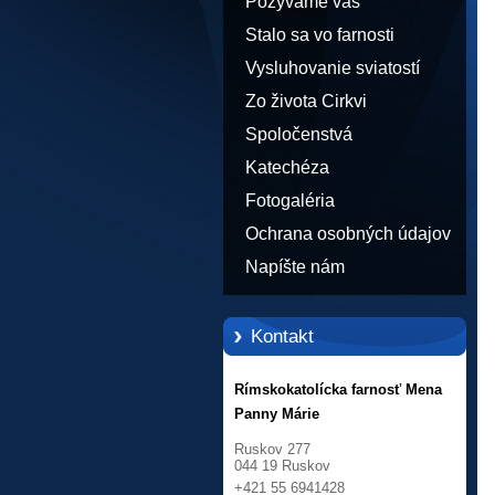
Pozývame vás
Stalo sa vo farnosti
Vysluhovanie sviatostí
Zo života Cirkvi
Spoločenstvá
Katechéza
Fotogaléria
Ochrana osobných údajov
Napíšte nám
Kontakt
Rímskokatolícka farnosť Mena
Panny Márie
Ruskov 277
044 19 Ruskov
+421 55 6941428