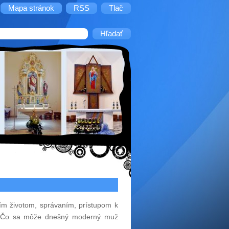
Mapa stránok
RSS
Tlač
ím životom, správaním, prístupom k
e? Čo sa môže dnešný moderný muž