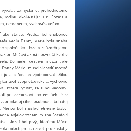
 vyvolať zamyslenie, prehodnotenie
 rodinu, okolie nájsť u sv. Jozefa a
únom, ochrancom, vychovávateľom.
 ako starca. Predsa bol snúbenec
ozefa vedľa Panny Márie bola snaha
ného spoločníka. Jozefa znázorňujeme
rakter. Mužovi akosi nesvedčí kvet v
žela. Bol nielen čestným mužom, ale
a Panny Márie, musel vlastniť mocné
si ju a s ňou sa zjednocovať. Silou
vykonával svoju otcovskú a výchovnú
í Jozefa vyčítať, že si bol vedomý,
li po zvestovaní, na cestách, či v
vzor mladej silnej osobnosti, bohatej
 Máriou boli najšľachetnejšie túžby.
sledne anjelov oznam vo sne Jozefovi
tve. Jozef bol prvý, ktorému Mária
efa milosti pre ich život, pre zásluhy