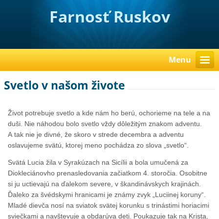
Farnosť Ruskov
Menu
Svetlo v našom živote
Život potrebuje svetlo a kde nám ho berú, ochorieme na tele a na
duši. Nie náhodou bolo svetlo vždy dôležitým znakom adventu.
A tak nie je divné, že skoro v strede decembra a adventu
oslavujeme svätú, ktorej meno pochádza zo slova „svetlo“.
Svätá Lucia žila v Syrakúzach na Sicílii a bola umučená za
Diokleciánovho prenasledovania začiatkom 4. storočia. Osobitne
si ju uctievajú na ďalekom severe, v škandinávskych krajinách.
Ďaleko za švédskymi hranicami je známy zvyk „Luciinej koruny“.
Mladé dievča nosí na sviatok svätej korunku s trinástimi horiacimi
sviečkami a navštevuje a obdarúva deti. Poukazuje tak na Krista,