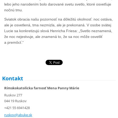
lebo jeho narodením bolo darované svetu svetlo, ktoré osvetľuje
nočnú tmu.
Sviatok obracia našu pozornosť na dôležitú okolnosť: noc ostáva,
ale je osvetlená, tma nezmizla, ale je prekonaná. V osobe svätej
Lucie sa konkretizujú slová Henricha Friesa: „Svetlo neznamená,
že noc nejestvuje, ale znamená to, že sa noc môže osvetliť
a premôcť.“
Kontakt
Rímskokatolícka farnosť Mena Panny Márie
Ruskov 277
044 19 Ruskov
+421 55 6941428
ruskov@a
buke.sk