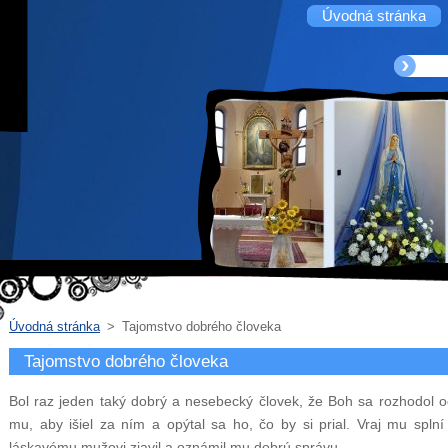
Úvodná stránka
Úvodná stránka
>
Tajomstvo dobrého človeka
Tajomstvo dobrého človeka
Bol raz jeden taký dobrý a nesebecký človek, že Boh sa rozhodol o
mu, aby išiel za ním a opýtal sa ho, čo by si prial. Vraj mu splní
láskavému mužovi zjavil a oznámil mu dobrú správu.