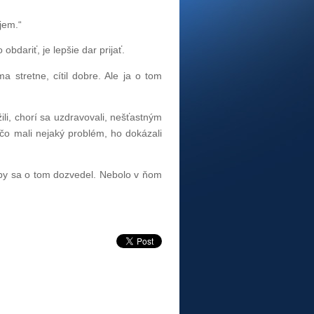
jem.“
obdariť, je lepšie dar prijať.
stretne, cítil dobre. Ale ja o tom
ili, chorí sa uzdravovali, nešťastným
í, čo mali nejaký problém, ho dokázali
aby sa o tom dozvedel. Nebolo v ňom