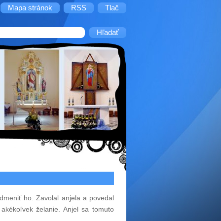
Mapa stránok
RSS
Tlač
dmeniť ho. Zavolal anjela a povedal
 akékoľvek želanie. Anjel sa tomuto