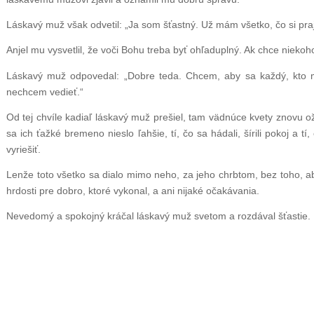
Láskavý muž však odvetil: „Ja som šťastný. Už mám všetko, čo si pra
Anjel mu vysvetlil, že voči Bohu treba byť ohľaduplný. Ak chce niekoho 
Láskavý muž odpovedal: „Dobre teda. Chcem, aby sa každý, kto ma 
nechcem vedieť.“
Od tej chvíle kadiaľ láskavý muž prešiel, tam vädnúce kvety znovu ož
sa ich ťažké bremeno nieslo ľahšie, tí, čo sa hádali, šírili pokoj a t
vyriešiť.
Lenže toto všetko sa dialo mimo neho, za jeho chrbtom, bez toho, 
hrdosti pre dobro, ktoré vykonal, a ani nijaké očakávania.
Nevedomý a spokojný kráčal láskavý muž svetom a rozdával šťastie.