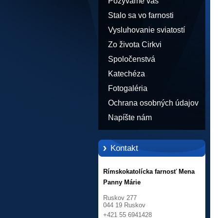
Pozývame vás
Stalo sa vo farnosti
Vysluhovanie sviatostí
Zo života Cirkvi
Spoločenstvá
Katechéza
Fotogaléria
Ochrana osobných údajov
Napíšte nám
Kontakt
Rímskokatolícka farnosť Mena
Panny Márie
Ruskov 277
044 19 Ruskov
+421 55 6941428