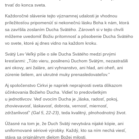
trvať do konca sveta.
Každoročné slávenie tejto významnej udalosti je vhodnou
príležitosťou pripomenúť si nekonečnú lásku Boha k nám, ktorá
sa zavŕšila zoslaním Ducha Svätého. Zároveň si v tejto chvíli
môžeme uvedomiť Božiu prítomnosť a pôsobenie Ducha Svätého
vo svete, ktoré aj dnes vidno na každom kroku.
Svätý Lev Veľký píše o sile Ducha Svätého medzi prvými
kresťanmi: „Túto vieru, posilnenú Duchom Svätým, nezastrašili
ani okovy, ani žaláre, ani vyhnanstvo, ani hlad, ani oheň, ani
zúrenie šeliem, ani ukrutné muky prenasledovateľov.“
Aj spoločenstvo Cirkvi je napriek neprajnosti sveta dôkazom
účinkovania Božieho Ducha. Vidieť to predovšetkým
u jednotlivcov. Veď ovocím Ducha je „láska, radosť, pokoj,
zhovievavosť, láskavosť, dobrota, vernosť, miernosť,
zdržanlivosť“
(Gal 5, 22-23)
, teda kvalitný, plnohodnotný život.
Úžasné na tom je, že Duch Svätý nevytvára nijaké kópie, ani
uniformované sériové výrobky. Každý, kto sa ním nechá viesť,
stáva sa originálnym dielom Božej milosti.