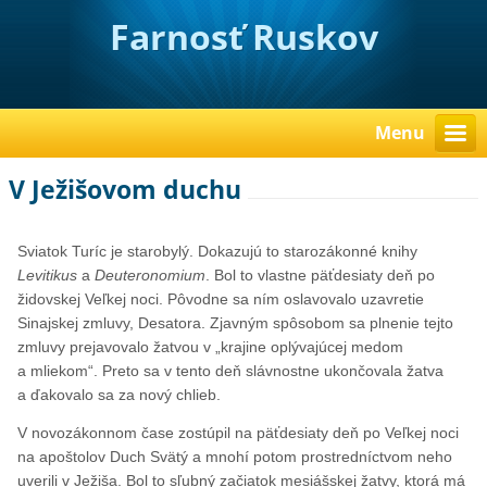
Farnosť Ruskov
Menu
V Ježišovom duchu
Sviatok Turíc je starobylý. Dokazujú to starozákonné knihy
Levitikus
a
Deuteronomium
. Bol to vlastne päťdesiaty deň po
židovskej Veľkej noci. Pôvodne sa ním oslavovalo uzavretie
Sinajskej zmluvy, Desatora. Zjavným spôsobom sa plnenie tejto
zmluvy prejavovalo žatvou v „krajine oplývajúcej medom
a mliekom“. Preto sa v tento deň slávnostne ukončovala žatva
a ďakovalo sa za nový chlieb.
V novozákonnom čase zostúpil na päťdesiaty deň po Veľkej noci
na apoštolov Duch Svätý a mnohí potom prostredníctvom neho
uverili v Ježiša. Bol to sľubný začiatok mesiášskej žatvy, ktorá má