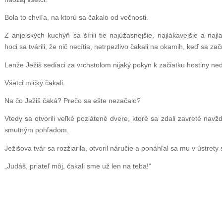
Bola to chvíľa, na ktorú sa čakalo od večnosti.
Z anjelských kuchýň sa šírili tie najúžasnejšie, najlákavejšie a najl
hoci sa tvárili, že nič necítia, netrpezlivo čakali na okamih, keď sa z
Lenže Ježiš sediaci za vrchstolom nijaký pokyn k začiatku hostiny ned
Všetci mlčky čakali.
Na čo Ježiš čaká? Prečo sa ešte nezačalo?
Vtedy sa otvorili veľké pozlátené dvere, ktoré sa zdali zavreté na
smutným pohľadom.
Ježišova tvár sa rozžiarila, otvoril náručie a ponáhľal sa mu v ústrety
„Judáš, priateľ môj, čakali sme už len na teba!“