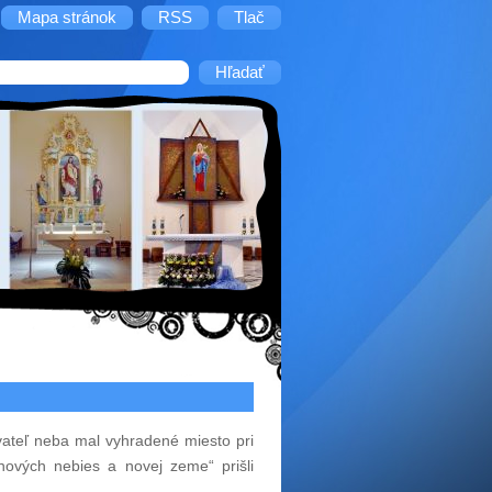
Mapa stránok
RSS
Tlač
yvateľ neba mal vyhradené miesto pri
nových nebies a novej zeme“ prišli