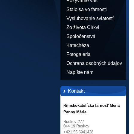
Pozývame vás
Stalo sa vo farnosti
Vysluhovanie sviatostí
Zo života Cirkvi
Spoločenstvá
Katechéza
Fotogaléria
Ochrana osobných údajov
Napíšte nám
Kontakt
Rímskokatolícka farnosť Mena
Panny Márie
Ruskov 277
044 19 Ruskov
+421 55 6941428