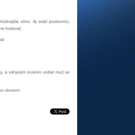
ahodnejšie vône. Aj svätí pustovníci,
ačne hodovať.
al.
vždy, a váhavým krokom vošiel muž so
 so slovami: