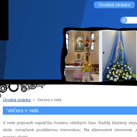
Úvodná stránka
Úvodná stránka
>
Večera v nebi
Večera v nebi
V nebi pripravili najväčšiu hostinu všetkých čias. Každý blažený ob
stole, označené pozlátenou menovkou. Na slávnostné otvorenie „
naozaj všetci.