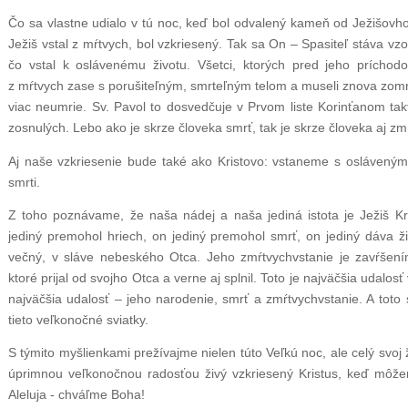
Čo sa vlastne udialo v tú noc, keď bol odvalený kameň od Ježišov
Ježiš vstal z mŕtvych, bol vzkriesený. Tak sa On – Spasiteľ stáva vz
čo vstal k oslávenému životu. Všetci, ktorých pred jeho príchod
z mŕtvych zase s porušiteľným, smrteľným telom a museli znova zomr
viac neumrie. Sv. Pavol to dosvedčuje v Prvom liste Korinťanom takto
zosnulých. Lebo ako je skrze človeka smrť, tak je skrze človeka aj zm
Aj naše vzkriesenie bude také ako Kristovo: vstaneme s osláveným
smrti.
Z toho poznávame, že naša nádej a naša jediná istota je Ježiš Kr
jediný premohol hriech, on jediný premohol smrť, on jediný dáva ži
večný, v sláve nebeského Otca. Jeho zmŕtvychvstanie je zavŕšení
ktoré prijal od svojho Otca a verne aj splnil. Toto je najväčšia udalosť
najväčšia udalosť – jeho narodenie, smrť a zmŕtvychvstanie. A toto
tieto veľkonočné sviatky.
S týmito myšlienkami prežívajme nielen túto Veľkú noc, ale celý svoj 
úprimnou veľkonočnou radosťou živý vzkriesený Kristus, keď môž
Aleluja - chváľme Boha!