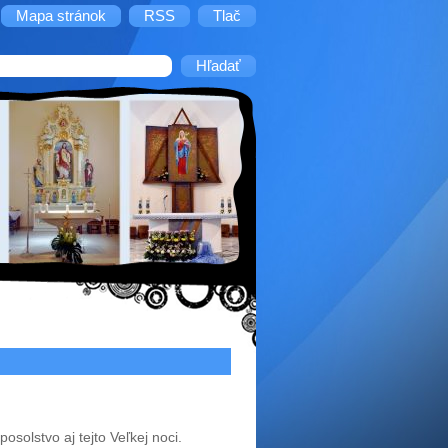
Mapa stránok
RSS
Tlač
posolstvo aj tejto Veľkej noci.