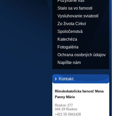
Pozývame vás
Stalo sa vo farnosti
Vysluhovanie sviatostí
Zo života Cirkvi
Spoločenstvá
Katechéza
Fotogaléria
Ochrana osobných údajov
Napíšte nám
Kontakt
Rímskokatolícka farnosť Mena
Panny Márie
Ruskov 277
044 19 Ruskov
+421 55 6941428