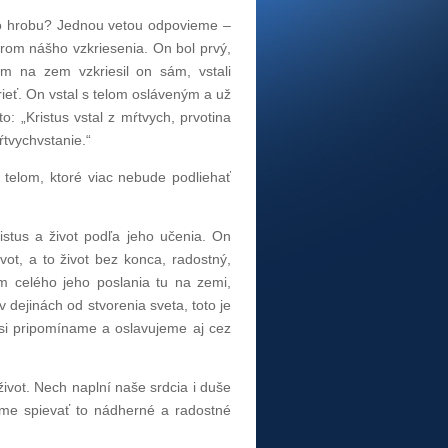
ho hrobu? Jednou vetou odpovieme –
orom nášho vzkriesenia. On bol prvý,
om na zem vzkriesil on sám, vstali
ieť. On vstal s telom osláveným a už
: „Kristus vstal z mŕtvych, prvotina
ŕtvychvstanie.“
 telom, ktoré viac nebude podliehať
istus a život podľa jeho učenia. On
vot, a to život bez konca, radostný,
m celého jeho poslania tu na zemi,
 v dejinách od stvorenia sveta, toto je
 si pripomíname a oslavujeme aj cez
život. Nech naplní naše srdcia i duše
eme spievať to nádherné a radostné