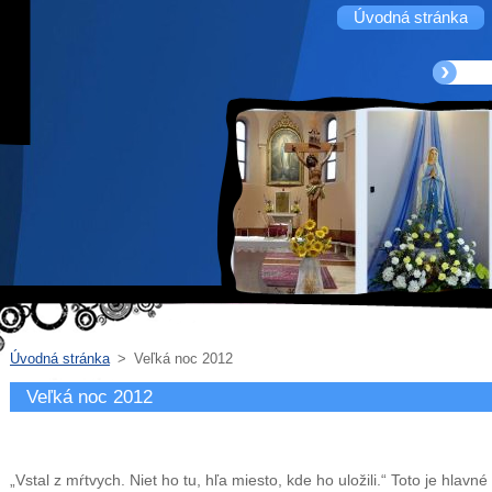
Úvodná stránka
Úvodná stránka
>
Veľká noc 2012
Veľká noc 2012
„Vstal z mŕtvych. Niet ho tu, hľa miesto, kde ho uložili.“ Toto je hlavné 