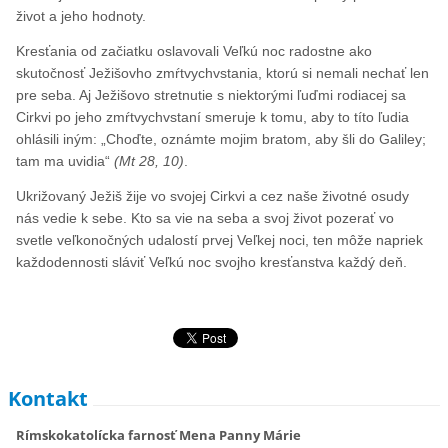
život a jeho hodnoty.
Kresťania od začiatku oslavovali Veľkú noc radostne ako
skutočnosť Ježišovho zmŕtvychvstania, ktorú si nemali nechať len
pre seba. Aj Ježišovo stretnutie s niektorými ľuďmi rodiacej sa
Cirkvi po jeho zmŕtvychvstaní smeruje k tomu, aby to títo ľudia
ohlásili iným: „Choďte, oznámte mojim bratom, aby šli do Galiley;
tam ma uvidia“
(Mt 28, 10)
.
Ukrižovaný Ježiš žije vo svojej Cirkvi a cez naše životné osudy
nás vedie k sebe. Kto sa vie na seba a svoj život pozerať vo
svetle veľkonočných udalostí prvej Veľkej noci, ten môže napriek
každodennosti sláviť Veľkú noc svojho kresťanstva každý deň.
Kontakt
Rímskokatolícka farnosť Mena Panny Márie