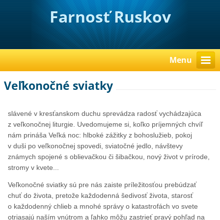
Farnosť Ruskov
Menu
Veľkonočné sviatky
slávené v kresťanskom duchu sprevádza radosť vychádzajúca
z veľkonočnej liturgie. Uvedomujeme si, koľko príjemných chvíľ
nám prináša Veľká noc: hlboké zážitky z bohoslužieb, pokoj
v duši po veľkonočnej spovedi, sviatočné jedlo, návštevy
známych spojené s oblievačkou či šibačkou, nový život v prírode,
stromy v kvete...
Veľkonočné sviatky sú pre nás zaiste príležitosťou prebúdzať
chuť do života, pretože každodenná šedivosť života, starosť
o každodenný chlieb a mnohé správy o katastrofách vo svete
otriasajú naším vnútrom a ľahko môžu zastrieť pravý pohľad na