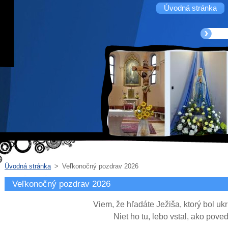
Úvodná stránka
Úvodná stránka
>
Veľkonočný pozdrav 2026
Veľkonočný pozdrav 2026
Viem, že hľadáte Ježiša, ktorý bol uk
Niet ho tu, lebo vstal, ako poved