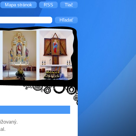
Mapa stránok
RSS
Tlač
rižovaný.
al.