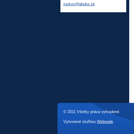
ruskov@a
buke.sk
© 2011 Všetky práva vyhradené.
Vytvorené službou
Webnode