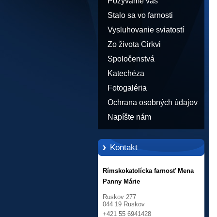
Pozývame vás
Stalo sa vo farnosti
Vysluhovanie sviatostí
Zo života Cirkvi
Spoločenstvá
Katechéza
Fotogaléria
Ochrana osobných údajov
Napíšte nám
Kontakt
Rímskokatolícka farnosť Mena
Panny Márie
Ruskov 277
044 19 Ruskov
+421 55 6941428