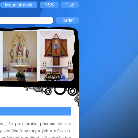
Mapa stránok
RSS
Tlač
ať, že po stáročia pôsobia tie isté
 potláčajú názory iných a ničia ich.
 vypočúvaní a mučení. Už stáročia ten