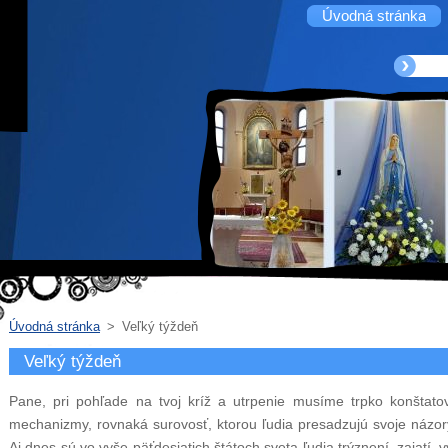
Úvodná stránka
Úvodná stránka
>
Veľký týždeň
Veľký týždeň
Pane, pri pohľade na tvoj kríž a utrpenie musíme trpko konštatov
mechanizmy, rovnaká surovosť, ktorou ľudia presadzujú svoje názory,
Aj dnes sú vo vyše päťdesiatich štátoch sveta ľudia trýznení, zajatí,