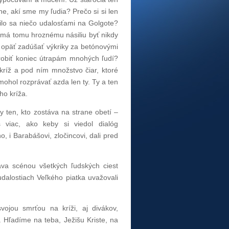
ne, akí sme my ľudia? Prečo si si len
nilo sa niečo udalosťami na Golgote?
Nemá tomu hroznému násiliu byť nikdy
 opäť zadúšať výkriky za betónovými
robiť koniec útrapám mnohých ľudí?
 kríž a pod ním množstvo čiar, ktoré
mohol rozprávať azda len ty. Ty a ten
ho kríža.
y ten, kto zostáva na strane obetí –
 viac, ako keby si viedol dialóg
, i Barabášovi, zločincovi, dali pred
va scénou všetkých ľudských ciest
udalostiach Veľkého piatka uvažovali
svojou smrťou na kríži, aj divákov,
a. Hľadíme na teba, Ježišu Kriste, na