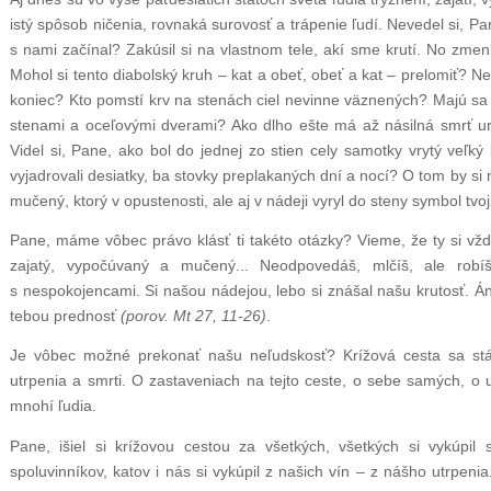
istý spôsob ničenia, rovnaká surovosť a trápenie ľudí. Nevedel si, Pa
s nami začínal? Zakúsil si na vlastnom tele, akí sme krutí. No zme
Mohol si tento diabolský kruh – kat a obeť, obeť a kat – prelomiť? 
koniec? Kto pomstí krv na stenách ciel nevinne väznených? Majú sa
stenami a oceľovými dverami? Ako dlho ešte má až násilná smrť u
Videl si, Pane, ako bol do jednej zo stien cely samotky vrytý veľký
vyjadrovali desiatky, ba stovky preplakaných dní a nocí? O tom by si 
mučený, ktorý v opustenosti, ale aj v nádeji vyryl do steny symbol tvoj
Pane, máme vôbec právo klásť ti takéto otázky? Vieme, že ty si vžd
zajatý, vypočúvaný a mučený... Neodpovedáš, mlčíš, ale robíš
s nespokojencami. Si našou nádejou, lebo si znášal našu krutosť. Áno
tebou prednosť
(porov. Mt 27, 11-26)
.
Je vôbec možné prekonať našu neľudskosť? Krížová cesta sa stá
utrpenia a smrti. O zastaveniach na tejto ceste, o sebe samých, o 
mnohí ľudia.
Pane, išiel si krížovou cestou za všetkých, všetkých si vykúpil 
spoluvinníkov, katov i nás si vykúpil z našich vín – z nášho utrpeni