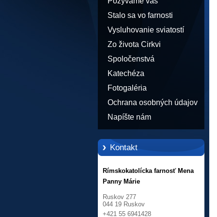
Pozývame vás
Stalo sa vo farnosti
Vysluhovanie sviatostí
Zo života Cirkvi
Spoločenstvá
Katechéza
Fotogaléria
Ochrana osobných údajov
Napíšte nám
Kontakt
Rímskokatolícka farnosť Mena
Panny Márie
Ruskov 277
044 19 Ruskov
+421 55 6941428