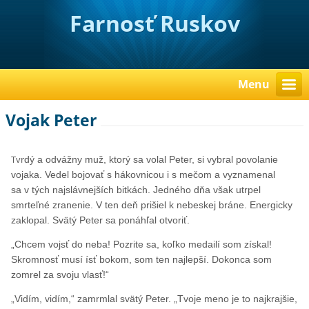
Farnosť Ruskov
Menu
Vojak Peter
Tvr
dý a odvážny muž, ktorý sa volal Peter, si vybral povolanie
vojaka. Vedel bojovať s hákovnicou i s mečom a vyznamenal
sa v tých najslávnejších bitkách. Jedného dňa však utrpel
smrteľné zranenie. V ten deň prišiel k nebeskej bráne. Energicky
zaklopal. Svätý Peter sa ponáhľal otvoriť.
„Chcem vojsť do neba! Pozrite sa, koľko medailí som získal!
Skromnosť musí ísť bokom, som ten najlepší. Dokonca som
zomrel za svoju vlasť!“
„Vidím, vidím,“ zamrmlal svätý Peter. „Tvoje meno je to najkrajšie,