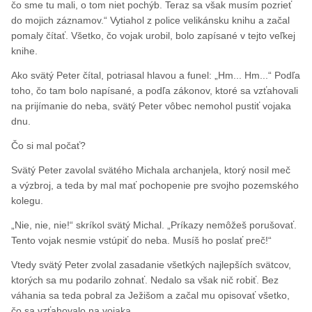
čo sme tu mali, o tom niet pochýb. Teraz sa však musím pozrieť
do mojich záznamov.“ Vytiahol z police velikánsku knihu a začal
pomaly čítať. Všetko, čo vojak urobil, bolo zapísané v tejto veľkej
knihe.
Ako svätý Peter čítal, potriasal hlavou a funel: „Hm... Hm...“ Podľa
toho, čo tam bolo napísané, a podľa zákonov, ktoré sa vzťahovali
na prijímanie do neba, svätý Peter vôbec nemohol pustiť vojaka
dnu.
Čo si mal počať?
Svätý Peter zavolal svätého Michala archanjela, ktorý nosil meč
a výzbroj, a teda by mal mať pochopenie pre svojho pozemského
kolegu.
„Nie, nie, nie!“ skríkol svätý Michal. „Príkazy nemôžeš porušovať.
Tento vojak nesmie vstúpiť do neba. Musíš ho poslať preč!“
Vtedy svätý Peter zvolal zasadanie všetkých najlepších svätcov,
ktorých sa mu podarilo zohnať. Nedalo sa však nič robiť. Bez
váhania sa teda pobral za Ježišom a začal mu opisovať všetko,
čo sa vzťahovalo na vojaka.