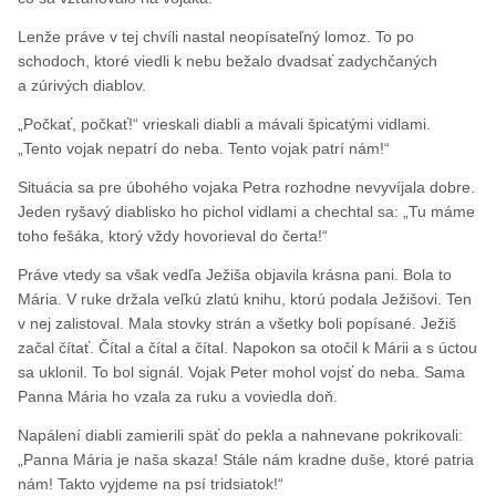
Lenže práve v tej chvíli nastal neopísateľný lomoz. To po
schodoch, ktoré viedli k nebu bežalo dvadsať zadychčaných
a zúrivých diablov.
„Počkať, počkať!“ vrieskali diabli a mávali špicatými vidlami.
„Tento vojak nepatrí do neba. Tento vojak patrí nám!“
Situácia sa pre úbohého vojaka Petra rozhodne nevyvíjala dobre.
Jeden ryšavý diablisko ho pichol vidlami a chechtal sa: „Tu máme
toho fešáka, ktorý vždy hovorieval do čerta!“
Práve vtedy sa však vedľa Ježiša objavila krásna pani. Bola to
Mária. V ruke držala veľkú zlatú knihu, ktorú podala Ježišovi. Ten
v nej zalistoval. Mala stovky strán a všetky boli popísané. Ježiš
začal čítať. Čítal a čítal a čítal. Napokon sa otočil k Márii a s úctou
sa uklonil. To bol signál. Vojak Peter mohol vojsť do neba. Sama
Panna Mária ho vzala za ruku a voviedla doň.
Napálení diabli zamierili späť do pekla a nahnevane pokrikovali:
„Panna Mária je naša skaza! Stále nám kradne duše, ktoré patria
nám! Takto vyjdeme na psí tridsiatok!“