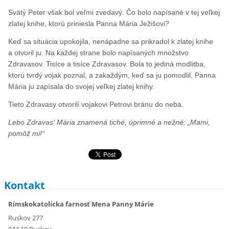
Svätý Peter však bol veľmi zvedavý. Čo bolo napísané v tej veľkej
zlatej knihe, ktorú priniesla Panna Mária Ježišovi?
Keď sa situácia upokojila, nenápadne sa prikradol k zlatej knihe
a otvoril ju. Na každej strane bolo napísaných množstvo
Zdravasov. Tisíce a tisíce Zdravasov. Bola to jediná modlitba,
ktorú tvrdý vojak poznal, a zakaždým, keď sa ju pomodlil, Panna
Mária ju zapísala do svojej veľkej zlatej knihy.
Tieto Zdravasy otvorili vojakovi Petrovi bránu do neba.
Lebo Zdravas‘ Mária znamená tiché, úprimné a nežné: „Mami,
pomôž mi!“
Kontakt
Rímskokatolícka farnosť Mena Panny Márie
Ruskov 277
044 19 Ruskov