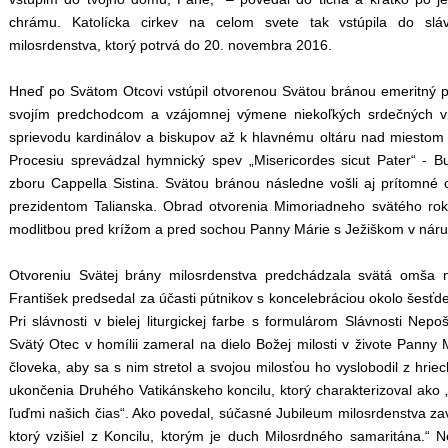
chrámu. Katolícka cirkev na celom svete tak vstúpila do sl
milosrdenstva, ktorý potrvá do 20. novembra 2016.
Hneď po Svätom Otcovi vstúpil otvorenou Svätou bránou emeritný p
svojím predchodcom a vzájomnej výmene niekoľkých srdečných vie
sprievodu kardinálov a biskupov až k hlavnému oltáru nad miestom
Procesiu sprevádzal hymnický spev „Misericordes sicut Pater“ - B
zboru Cappella Sistina. Svätou bránou následne vošli aj prítomné o
prezidentom Talianska. Obrad otvorenia Mimoriadneho svätého rok
modlitbou pred krížom a pred sochou Panny Márie s Ježiškom v náru
Otvoreniu Svätej brány milosrdenstva predchádzala svätá omša n
František predsedal za účasti pútnikov s koncelebráciou okolo šesťde
Pri slávnosti v bielej liturgickej farbe s formulárom Slávnosti Ne
Svätý Otec v homílii zameral na dielo Božej milosti v živote Panny M
človeka, aby sa s nim stretol a svojou milosťou ho vyslobodil z hrie
ukončenia Druhého Vatikánskeho koncilu, ktorý charakterizoval ako 
ľuďmi našich čias“. Ako povedal, súčasné Jubileum milosrdenstva za
ktorý vzišiel z Koncilu, ktorým je duch Milosrdného samaritána.“