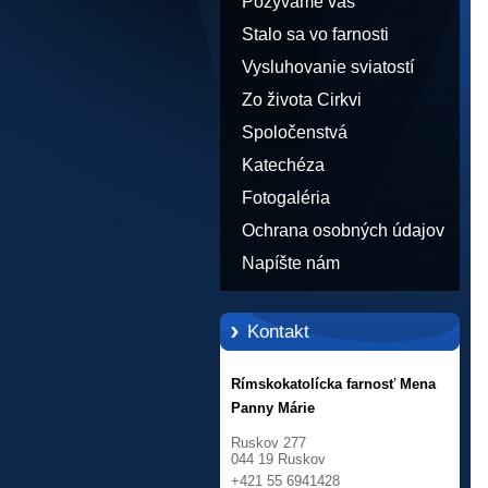
Pozývame vás
Stalo sa vo farnosti
Vysluhovanie sviatostí
Zo života Cirkvi
Spoločenstvá
Katechéza
Fotogaléria
Ochrana osobných údajov
Napíšte nám
Kontakt
Rímskokatolícka farnosť Mena
Panny Márie
Ruskov 277
044 19 Ruskov
+421 55 6941428