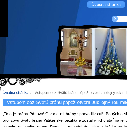
Úvodná stránka
Úvodná stránka
>
Vstupom cez Svätú bránu pápež otvoril Jubilejný rok mi
Vstupom cez Svätú bránu pápež otvoril Jubilejný rok mi
„Toto je brána Pánova! Otvorte mi brány spravodlivosti!“ Po týchto s
bronzovú Svätú bránu Vatikánskej baziliky a zostal v tichu stáť na jej
vstúpim do tvojho domu, Pane,“ – povedal do ticha a krátko po je