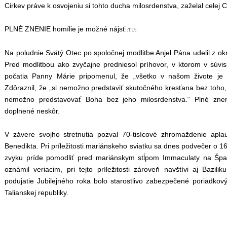
Cirkev práve k osvojeniu si tohto ducha milosrdenstva, zaželal celej C
PLNÉ ZNENIE homílie je možné nájsť
::TU::
Na poludnie Svätý Otec po spoločnej modlitbe Anjel Pána udelil z o
Pred modlitbou ako zvyčajne predniesol príhovor, v ktorom v súvi
počatia Panny Márie pripomenul, že „všetko v našom živote je 
Zdôraznil, že „si nemožno predstaviť skutočného kresťana bez toho,
nemožno predstavovať Boha bez jeho milosrdenstva.“ Plné zne
doplnené neskôr.
V závere svojho stretnutia pozval 70-tisícové zhromaždenie apl
Benedikta. Pri príležitosti mariánskeho sviatku sa dnes podvečer o 
zvyku príde pomodliť pred mariánskym stĺpom Immaculaty na Špa
oznámil veriacim, pri tejto príležitosti zároveň navštívi aj Bazil
podujatie Jubilejného roka bolo starostlivo zabezpečené poriadkový
Talianskej republiky.