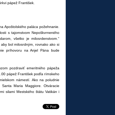
irkvi pápež František.
kna Apoštolského paláca požehnanie.
slosti s tajomstvom Nepoškvrneného
darom, všetko je milosrdenstvom.“
 aby bol milosrdným, rovnako ako si
nie príhovoru na Anjel Pána bude
auzom pozdraviť emeritného pápeža
16.00 pápež František podľa rímskeho
nielskom námestí. Ako na poludnie
iku Santa Maria Maggiore. Otváracie
mi silami Mestského štátu Vatikán i