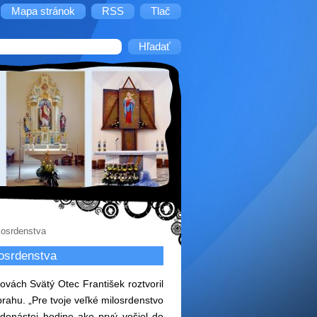
Mapa stránok
RSS
Tlač
losrdenstva
losrdenstva
lovách Svätý Otec František roztvoril
 prahu. „Pre tvoje veľké milosrdenstvo
denástej hodine ako prvý vošiel do