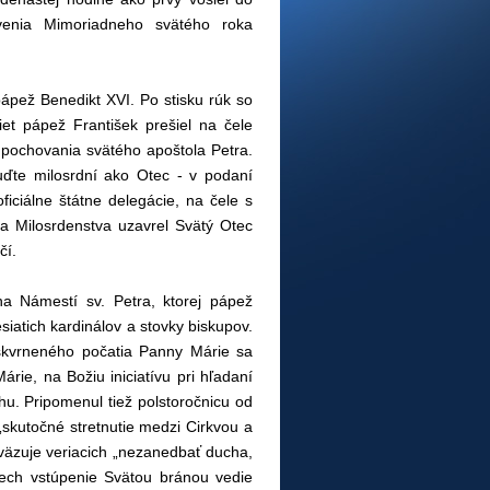
ávenia Mimoriadneho svätého roka
ápež Benedikt XVI. Po stisku rúk so
t pápež František prešiel na čele
 pochovania svätého apoštola Petra.
uďte milosrdní ako Otec - v podaní
ficiálne štátne delegácie, na čele s
a Milosrdenstva uzavrel Svätý Otec
čí.
a Námestí sv. Petra, ktorej pápež
siatich kardinálov a stovky biskupov.
poškvrneného počatia Panny Márie sa
árie, na Božiu iniciatívu pri hľadaní
chu. Pripomenul tiež polstoročnicu od
„skutočné stretnutie medzi Cirkvou a
väzuje veriacich „nezanedbať ducha,
 Nech vstúpenie Svätou bránou vedie