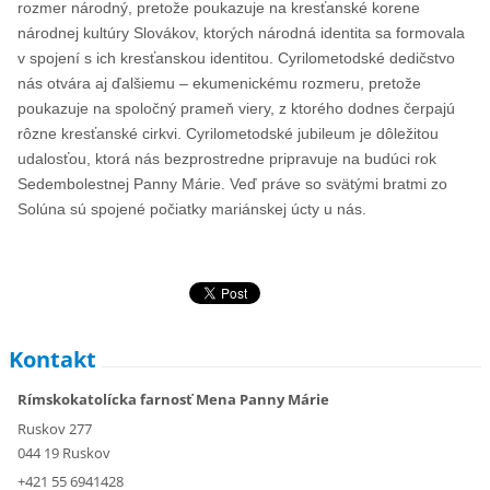
rozmer národný, pretože poukazuje na kresťanské korene
národnej kultúry Slovákov, ktorých národná identita sa formovala
v spojení s ich kresťanskou identitou. Cyrilometodské dedičstvo
nás otvára aj ďalšiemu – ekumenickému rozmeru, pretože
poukazuje na spoločný prameň viery, z ktorého dodnes čerpajú
rôzne kresťanské cirkvi. Cyrilometodské jubileum je dôležitou
udalosťou, ktorá nás bezprostredne pripravuje na budúci rok
Sedembolestnej Panny Márie. Veď práve so svätými bratmi zo
Solúna sú spojené počiatky mariánskej úcty u nás.
Kontakt
Rímskokatolícka farnosť Mena Panny Márie
Ruskov 277
044 19 Ruskov
+421 55 6941428