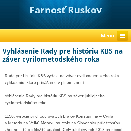
Farnosť Ruskov
Menu
Vyhlásenie Rady pre históriu KBS na
záver cyrilometodského roka
Rada pre históriu KBS vydala na záver cyrilometodského roka
vyhlásenie, ktoré prinášame v plnom znení.
Vyhlásenie Rady pre históriu KBS na záver jubilejného
cyrilometodského roka
1150. výročie príchodu svätých bratov Konštantína – Cyrila
a Metoda na Veľkú Moravu sa stalo na Slovensku príležitosťou
zhodnotiť túto dôležitú udalosť. Celý jubilejný rok 2013 sa niesol