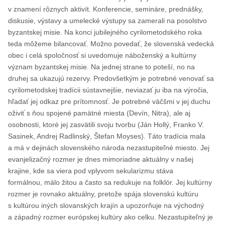
v znamení rôznych aktivít. Konferencie, semináre, prednášky,
diskusie, výstavy a umelecké výstupy sa zamerali na posolstvo
byzantskej misie. Na konci jubilejného cyrilometodského roka
teda môžeme bilancovať. Možno povedať, že slovenská vedecká
obec i celá spoločnosť si uvedomuje náboženský a kultúrny
význam byzantskej misie. Na jednej strane to poteší, no na
druhej sa ukazujú rezervy. Predovšetkým je potrebné venovať sa
cyrilometodskej tradícii sústavnejšie, neviazať ju iba na výročia,
hľadať jej odkaz pre prítomnosť. Je potrebné väčšmi v jej duchu
oživiť s ňou spojené pamätné miesta (Devín, Nitra), ale aj
osobnosti, ktoré jej zasvätili svoju tvorbu (Ján Hollý, Franko V.
Sasinek, Andrej Radlinský, Štefan Moyses). Táto tradícia mala
a má v dejinách slovenského národa nezastupiteľné miesto. Jej
evanjelizačný rozmer je dnes mimoriadne aktuálny v našej
krajine, kde sa viera pod vplyvom sekularizmu stáva
formálnou, málo žitou a často sa redukuje na folklór. Jej kultúrny
rozmer je rovnako aktuálny, pretože spája slovenskú kultúru
s kultúrou iných slovanských krajín a upozorňuje na východný
a západný rozmer európskej kultúry ako celku. Nezastupiteľný je