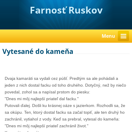
Farnosť Ruskov
Menu
Vytesané do kameňa
Dvaja kamaráti sa vydali cez púšť. Predtým sa ale pohádali a
jeden z nich dostal facku od toho druhého. Dotyčný, než by niečo
povedal, zohol sa a napísal prstom do piesku:
"Dnes mi môj najlepší priateľ dal facku."
Putovali ďalej. Došli ku krásnej oáze s jazierkom. Rozhodli sa, že
sa okúpu. Ten, ktorý dostal facku sa začal topiť, ale ten druhý ho
zachránil, vytiahol z vody. Keď sa prebral, vytesal do kameňa:
"Dnes mi môj najlepší priateľ zachránil život."