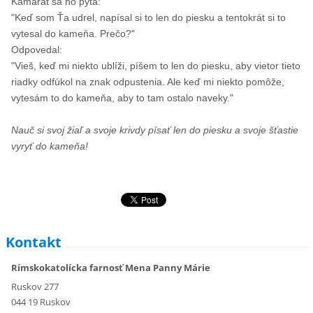
Kamarát sa ho pýta:
"Keď som Ťa udrel, napísal si to len do piesku a tentokrát si to
vytesal do kameňa. Prečo?"
Odpovedal:
"Vieš, keď mi niekto ublíži, píšem to len do piesku, aby vietor tieto
riadky odfúkol na znak odpustenia. Ale keď mi niekto pomôže,
vytesám to do kameňa, aby to tam ostalo naveky."
Nauč si svoj žiaľ a svoje krivdy písať len do piesku a svoje šťastie
vyryť do kameňa!
Kontakt
Rímskokatolícka farnosť Mena Panny Márie
Ruskov 277
044 19 Ruskov