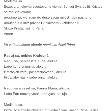
Modlime sa.
Bože, z anjelovho zvestovanie vieme, že tvoj Syn, Ježiš Kristus,
sa stal človekom;
prosíme ťa, vlej nám do duše svoju milosť, aby nás jeho
umučenie a kríž priviedli k slávnemu vzkrieseniu.
Skrze Krista, nášho Pána.
Amen.
Vo veľkonočnom období namiesto Anjel Pána:
Raduj sa, nebies Kráľovná
Raduj sa, nebies Kráľovná, aleluja.
Lebo koho si nosila, aleluja,
z mŕtvych vstal, jak predpovedal, aleluja.
Pros, aby nás k sebe prijal, aleluja.
Raduj sa a veseľ sa, Panna Mária, aleluja.
Lebo Pán naozaj vstal z mŕtvych, aleluja.
Modlime sa.
Bože, ty si zmŕtvychvstaním tvojho Syna, nášho Pána Ježiša