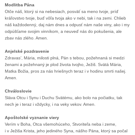
Modlitba Pána
Otče náš, ktorý si na nebesiach, posväť sa meno tvoje, príď
kráľovstvo tvoje, buď vôľa tvoja ako v nebi, tak i na zemi. Chlieb
náš každodenný, daj nám dnes a odpusť nám naše viny, ako i my
odpúšťame svojim vinníkom, a neuveď nás do pokušenia, ale
zbav nás zlého. Amen.
Anjelské pozdravenie
Zdravas’, Mária, milosti plná, Pán s tebou, požehnaná si medzi
ženami a požehnaný je plod života tvojho, Ježiš. Svätá Mária,
Matka Božia, pros za nás hriešnych teraz i v hodinu smrti našej.
Amen.
Chváloslovie
Sláva Otcu i Synu i Duchu Svätému, ako bolo na počiatku, tak
nech je i teraz i vždycky, i na veky vekov. Amen.
Apoštolské vyznanie viery
Verím v Boha, Otca všemohúceho, Stvoriteľa neba i zeme,
i v Ježiša Krista, jeho jediného Syna, nášho Pána, ktorý sa počal