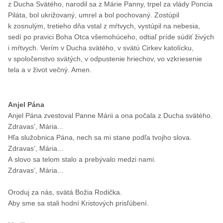
z Ducha Svätého, narodil sa z Márie Panny, trpel za vlády Poncia
Piláta, bol ukrižovaný, umrel a bol pochovaný. Zostúpil
k zosnulým, tretieho dňa vstal z mŕtvych, vystúpil na nebesia,
sedí po pravici Boha Otca všemohúceho, odtiaľ príde súdiť živých
i mŕtvych. Verím v Ducha svätého, v svätú Cirkev katolícku,
v spoločenstvo svätých, v odpustenie hriechov, vo vzkriesenie
tela a v život večný. Amen.
Anjel Pána
Anjel Pána zvestoval Panne Márii a ona počala z Ducha svätého.
Zdravas’, Mária...
Hľa služobnica Pána, nech sa mi stane podľa tvojho slova.
Zdravas’, Mária...
A slovo sa telom stalo a prebývalo medzi nami.
Zdravas’, Mária...
Oroduj za nás, svätá Božia Rodička.
Aby sme sa stali hodní Kristových prisľúbení.