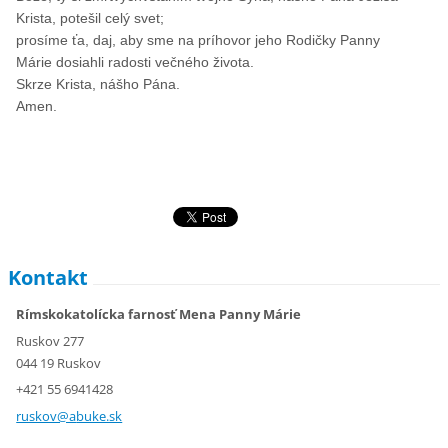
Krista, potešil celý svet;
prosíme ťa, daj, aby sme na príhovor jeho Rodičky Panny
Márie dosiahli radosti večného života.
Skrze Krista, nášho Pána.
Amen.
Kontakt
Rímskokatolícka farnosť Mena Panny Márie
Ruskov 277
044 19 Ruskov
+421 55 6941428
ruskov@a
buke.sk