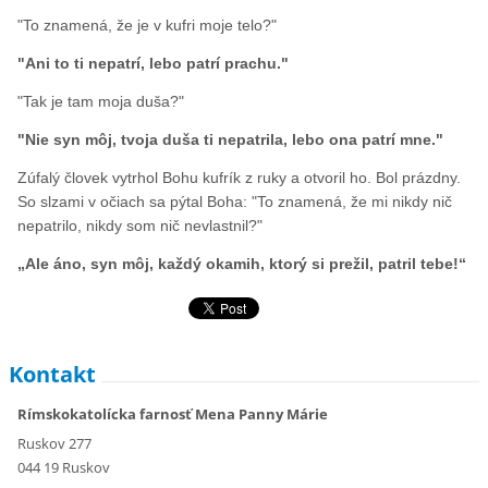
"To znamená, že je v kufri moje telo?"
"Ani to ti nepatrí, lebo patrí prachu."
"Tak je tam moja duša?"
"Nie syn môj, tvoja duša ti nepatrila, lebo ona patrí mne."
Zúfalý človek vytrhol Bohu kufrík z ruky a otvoril ho. Bol prázdny.
So slzami v očiach sa pýtal Boha: "To znamená, že mi nikdy nič
nepatrilo, nikdy som nič nevlastnil?"
„Ale áno, syn môj, každý okamih, ktorý si prežil, patril tebe!“
Kontakt
Rímskokatolícka farnosť Mena Panny Márie
Ruskov 277
044 19 Ruskov