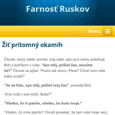
Farnosť Ruskov
Menu
Žiť prítomný okamih
Človek, ktorý náhle zomrel, vraj videl, ako sa k nemu približuje
Boh s kufríkom v ruke. "
Syn môj, prišiel čas, musíme
ísť!"
Človek sa pýtal: "Prečo tak skoro, Pane? Chcel som ešte
toľko urobiť!"
"Je mi ľúto, syn môj, prišiel tvoj čas"
, povedal Boh.
"A čo máš v tom kufri, Bože?"
"Všetko, čo ti patrilo, všetko, čo bolo tvoje."
"Všetko, čo mne patrilo? Chceš povedať, že tam máš moje veci,