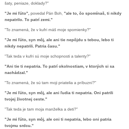
šaty, peniaze, doklady?"
"Je mi ľúto",
povedal Pán Boh,
"ale to, čo spomínaš, ti nikdy
nepatrilo. To patrí zemi."
"To znamená, že v kufri máš moje spomienky?"
"Je mi ľúto, syn môj, ale ani tie nepôjdu s tebou, lebo ti
nikdy nepatrili. Patria času."
"Tak teda v kufri sú moje schopnosti a talenty?"
"Ani tie ti nepatria. To patrí okolnostiam, v ktorých si sa
nachádzal."
"To znamená, že sú tam moji priatelia a príbuzní?"
"Je mi ľúto, syn môj, ale ani ľudia ti nepatria. Oni patrili
tvojej životnej ceste."
"Tak teda je tam moja manželka a deti?"
"Je mi ľúto, syn môj, ale oni ti nepatria, lebo oni patria
tvojmu srdcu."