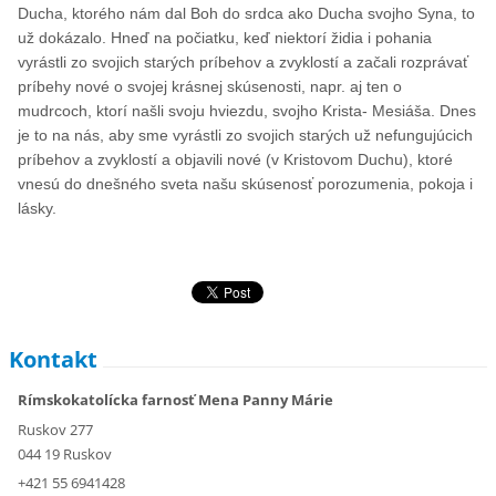
Ducha, ktorého nám dal Boh do srdca ako Ducha svojho Syna, to
už dokázalo. Hneď na počiatku, keď niektorí židia i pohania
vyrástli zo svojich starých príbehov a zvyklostí a začali rozprávať
príbehy nové o svojej krásnej skúsenosti, napr. aj ten o
mudrcoch, ktorí našli svoju hviezdu, svojho Krista- Mesiáša. Dnes
je to na nás, aby sme vyrástli zo svojich starých už nefungujúcich
príbehov a zvyklostí a objavili nové (v Kristovom Duchu), ktoré
vnesú do dnešného sveta našu skúsenosť porozumenia, pokoja i
lásky.
Kontakt
Rímskokatolícka farnosť Mena Panny Márie
Ruskov 277
044 19 Ruskov
+421 55 6941428