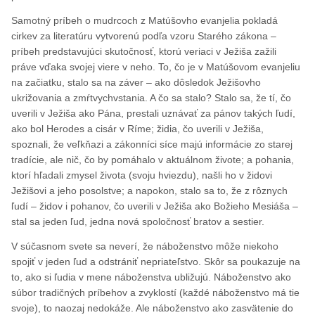
Samotný príbeh o mudrcoch z Matúšovho evanjelia pokladá
cirkev za literatúru vytvorenú podľa vzoru Starého zákona –
príbeh predstavujúci skutočnosť, ktorú veriaci v Ježiša zažili
práve vďaka svojej viere v neho. To, čo je v Matúšovom evanjeliu
na začiatku, stalo sa na záver – ako dôsledok Ježišovho
ukrižovania a zmŕtvychvstania. A čo sa stalo? Stalo sa, že tí, čo
uverili v Ježiša ako Pána, prestali uznávať za pánov takých ľudí,
ako bol Herodes a cisár v Ríme; židia, čo uverili v Ježiša,
spoznali, že veľkňazi a zákonníci síce majú informácie zo starej
tradície, ale nič, čo by pomáhalo v aktuálnom živote; a pohania,
ktorí hľadali zmysel života (svoju hviezdu), našli ho v židovi
Ježišovi a jeho posolstve; a napokon, stalo sa to, že z rôznych
ľudí – židov i pohanov, čo uverili v Ježiša ako Božieho Mesiáša –
stal sa jeden ľud, jedna nová spoločnosť bratov a sestier.
V súčasnom svete sa neverí, že náboženstvo môže niekoho
spojiť v jeden ľud a odstrániť nepriateľstvo. Skôr sa poukazuje na
to, ako si ľudia v mene náboženstva ubližujú. Náboženstvo ako
súbor tradičných príbehov a zvyklostí (každé náboženstvo má tie
svoje), to naozaj nedokáže. Ale náboženstvo ako zasvätenie do