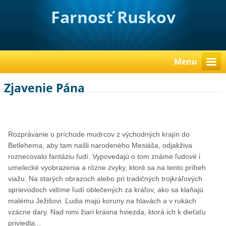
Farnosť Ruskov
Menu
Zjavenie Pána
Rozprávanie o príchode mudrcov z východných krajín do
Betlehema, aby tam našli narodeného Mesiáša, odjakživa
roznecovalo fantáziu ľudí. Vypovedajú o tom známe ľudové i
umelecké vyobrazenia a rôzne zvyky, ktoré sa na tento príbeh
viažu. Na starých obrazoch alebo pri tradičných trojkráľových
sprievodoch vidíme ľudí oblečených za kráľov, ako sa klaňajú
malému Ježišovi. Ľudia majú koruny na hlavách a v rukách
vzácne dary. Nad nimi žiari krásna hviezda, ktorá ich k dieťaťu
priviedla...