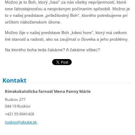
Možno je to Boh, ktorý „hasí“ za nás všetky nepríjemnosti, ktoré
sme ľahostajnosťou a nesprávnym počínaním spôsobili. Možno je
to v našej predstave „príležitostný Boh“, ktorého potrebujeme pri
určitom náboženskom úkone.
Možno žije v našej predstave Boh „kdesi hore“, ktorý má celkom
iné starosti a radosti, ako sa zaujímať o človeka a jeho problémy.
Na ktorého boha teda čakáme? A čakáme vôbec?
Kontakt
Rímskokatolícka farnosť Mena Panny Márie
Ruskov 277
044 19 Ruskov
+421 55 6941428
ruskov@a
buke.sk