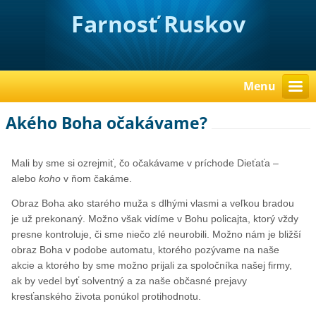
Farnosť Ruskov
Menu
Akého Boha očakávame?
Mali by sme si ozrejmiť, čo očakávame v príchode Dieťaťa –
alebo
koho
v ňom čakáme.
Obraz Boha ako starého muža s dlhými vlasmi a veľkou bradou
je už prekonaný. Možno však vidíme v Bohu policajta, ktorý vždy
presne kontroluje, či sme niečo zlé neurobili. Možno nám je bližší
obraz Boha v podobe automatu, ktorého pozývame na naše
akcie a ktorého by sme možno prijali za spoločníka našej firmy,
ak by vedel byť solventný a za naše občasné prejavy
kresťanského života ponúkol protihodnotu.