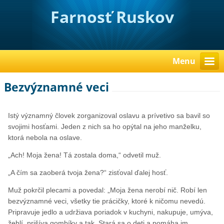
Farnosť Ruskov
Menu
Bezvýznamné veci
Istý významný človek zorganizoval oslavu a prívetivo sa bavil so
svojimi hosťami. Jeden z nich sa ho opýtal na jeho manželku,
ktorá nebola na oslave.
„Ach! Moja žena! Tá zostala doma,“ odvetil muž.
„A čím sa zaoberá tvoja žena?“ zisťoval ďalej hosť.
Muž pokrčil plecami a povedal: „Moja žena nerobí nič. Robí len
bezvýznamné veci, všetky tie prácičky, ktoré k ničomu nevedú.
Pripravuje jedlo a udržiava poriadok v kuchyni, nakupuje, umýva,
žehlí, prišíva gombíky a tak. Stará sa o deti a pomáha im