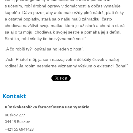
s učením, robí drobné opravy v domácnosti a občas vymaľuje
kúpeľňu. Dáva pozor, aby auto malo vždy plnú nádrž, platí šeky
a ostatné poplatky, stará sa o našu malú záhradku, často
chodieva navštíviť svoju matku, ktorá je už stará a chorá a stará
sa aj o tú moju, chodieva k svojej sestre a pomáha jej s deťmi.
Skrátka, robí všetky tie bezvýznamné veci.“
„A čo robíš ty?“ opýtal sa ho jeden z hostí.
„Ach! Priateľ môj, ja som naozaj veľmi dôležitý človek v našej
rodine! Ja robím nesmierne významný výskum o existencii Boha!“
Kontakt
Rímskokatolícka farnosť Mena Panny Márie
Ruskov 277
044 19 Ruskov
+421 55 6941428