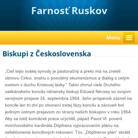
Farnosť Ruskov
Menu
Biskupi z Československa
„Cieľ tejto svätej synody je pastoračný a preto má na zreteli
obnovu Cirkvi, snahu o posvätný ekumenizmus a dialóg s celým
svetom v duchu Kristovej lásky.“ Takto zhrnul ciele Druhého
vatikánskeho koncilu nitriansky biskup Eduard Nécsey vo svojom
verejnom prejave 16. septembra 1964. Jeho príspevok zaznel na
koncile len tri dni po otvorení tretej fázy koncilu a zároveň bol
jediným ústnym prejavom zo strany našich biskupov v roku 1964.
Aby sa totiž koncilové práce urýchlili, pápež Pavol VI. poveril
mníchovského kardinála Döpfnera vypracovaním plánu na
zefektívnenie koncilových rokovaní. Tzv. „Döpfnerov plán“ skrátil