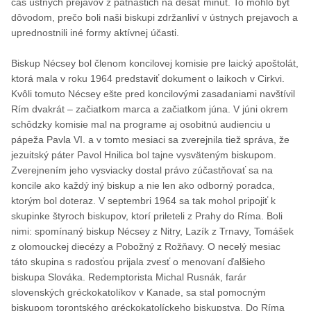
čas ústnych prejavov z pätnástich na desať minút. To mohlo byť
dôvodom, prečo boli naši biskupi zdržanliví v ústnych prejavoch a
uprednostnili iné formy aktívnej účasti.
Biskup Nécsey bol členom koncilovej komisie pre laický apoštolát,
ktorá mala v roku 1964 predstaviť dokument o laikoch v Cirkvi.
Kvôli tomuto Nécsey ešte pred koncilovými zasadaniami navštívil
Rím dvakrát – začiatkom marca a začiatkom júna. V júni okrem
schôdzky komisie mal na programe aj osobitnú audienciu u
pápeža Pavla VI. a v tomto mesiaci sa zverejnila tiež správa, že
jezuitský páter Pavol Hnilica bol tajne vysväteným biskupom.
Zverejnením jeho vysviacky dostal právo zúčastňovať sa na
koncile ako každý iný biskup a nie len ako odborný poradca,
ktorým bol doteraz. V septembri 1964 sa tak mohol pripojiť k
skupinke štyroch biskupov, ktorí prileteli z Prahy do Ríma. Boli
nimi: spomínaný biskup Nécsey z Nitry, Lazík z Trnavy, Tomášek
z olomouckej diecézy a Pobožný z Rožňavy. O necelý mesiac
táto skupina s radosťou prijala zvesť o menovaní ďalšieho
biskupa Slováka. Redemptorista Michal Rusnák, farár
slovenských gréckokatolíkov v Kanade, sa stal pomocným
biskupom torontského gréckokatolíckeho biskupstva. Do Ríma