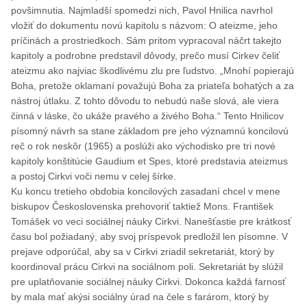
povšimnutia. Najmladší spomedzi nich, Pavol Hnilica navrhol
vložiť do dokumentu novú kapitolu s názvom: O ateizme, jeho
príčinách a prostriedkoch. Sám pritom vypracoval náčrt takejto
kapitoly a podrobne predstavil dôvody, prečo musí Cirkev čeliť
ateizmu ako najviac škodlivému zlu pre ľudstvo. „Mnohí popierajú
Boha, pretože oklamaní považujú Boha za priateľa bohatých a za
nástroj útlaku. Z tohto dôvodu to nebudú naše slová, ale viera
činná v láske, čo ukáže pravého a živého Boha.“ Tento Hnilicov
písomný návrh sa stane základom pre jeho významnú koncilovú
reč o rok neskôr (1965) a poslúži ako východisko pre tri nové
kapitoly konštitúcie Gaudium et Spes, ktoré predstavia ateizmus
a postoj Cirkvi voči nemu v celej šírke.
Ku koncu tretieho obdobia koncilových zasadaní chcel v mene
biskupov Československa prehovoriť taktiež Mons. František
Tomášek vo veci sociálnej náuky Cirkvi. Nanešťastie pre krátkosť
času bol požiadaný, aby svoj príspevok predložil len písomne. V
prejave odporúčal, aby sa v Cirkvi zriadil sekretariát, ktorý by
koordinoval prácu Cirkvi na sociálnom poli. Sekretariát by slúžil
pre uplatňovanie sociálnej náuky Cirkvi. Dokonca každá farnosť
by mala mať akýsi sociálny úrad na čele s farárom, ktorý by