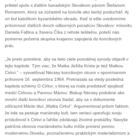
priletel spolu s ďalším kanadským Slovákom pánom Štefanom
Romanom, ktorý sa zúčastnil na koncile ako laický poslucháč. Aj
on bol katolíkom byzantského obradu. Keď si ešte uvedomíme
prítomnosť ďalších dvoch odborných poradcov Slovákov: minoritu
Daniela Faltina a Xavera Číka z rehole tešiteľov, poteší nás
pomerne početná skupina krajanov zapojená do koncilových
prác.
„Je preto potrebné, aby sa tieto ciele posvätnej synody objavili v
tejto kapitole. Tým viac, že Matka Ježiša Krista je tiež Matkou
Cirkvi.“ – vysvetľoval Nécsey koncilovým otcom v spomínanom
príhovore 16. septembra 1964. Pretriasala sa vtedy posledná
kapitola schémy O Cirkvi, v ktorej sa mala predstaviť spojitosť
medzi Cirkvou a Pannou Máriou. Biskup Nécsey podobne ako
mnohí ďalší konciloví otcovia žiadal, aby sa v dokumente
zdôraznil Máriin titul „Matka Cirkvi“. Argumentoval pritom faktom,
že kde sa pestuje mariánsky kult, tam veriaci upevňujú svoju
príslušnosť k Cirkvi a ľahšie zdolávajú životné prekážky. Navyše
patričná obnova mariánskeho kultu môže priniesť pomoc
modernému človeku, poznačenému praktickým materializmom a