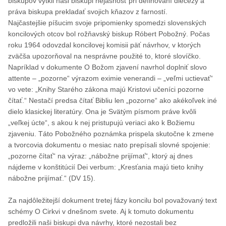
biskupov vytkli naši biskupi nejasnosť pri definovaní diecézy a
práva biskupa prekladať svojich kňazov z farností.
Najčastejšie píšucim svoje pripomienky spomedzi slovenských
koncilových otcov bol rožňavský biskup Róbert Pobožný. Počas
roku 1964 odovzdal koncilovej komisii päť návrhov, v ktorých
zväčša upozorňoval na nesprávne použité to, ktoré slovíčko.
Napríklad v dokumente O Božom zjavení navrhol doplniť slovo
attente – „pozorne“ výrazom eximie venerandi – „veľmi uctievať“
vo vete: „Knihy Starého zákona majú Kristovi učeníci pozorne
čítať.“ Nestačí predsa čítať Bibliu len „pozorne“ ako akékoľvek iné
dielo klasickej literatúry. Ona je Svätým písmom práve kvôli
„veľkej úcte“, s akou k nej pristupujú veriaci ako k Božiemu
zjaveniu. Táto Pobožného poznámka prispela skutočne k zmene
a tvorcovia dokumentu o mesiac nato prepísali slovné spojenie:
„pozorne čítať“ na výraz: „nábožne prijímať“, ktorý aj dnes
nájdeme v konštitúcií Dei verbum: „Kresťania majú tieto knihy
nábožne prijímať.“ (DV 15).
Za najdôležitejší dokument tretej fázy koncilu bol považovaný text
schémy O Cirkvi v dnešnom svete. Aj k tomuto dokumentu
predložili naši biskupi dva návrhy, ktoré nezostali bez