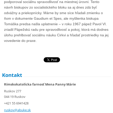
podporoval sociálnu spravodlivosť na miestnej úrovni. Tento
návrh biskupov zo socialistického bloku sa aj dnes zdá byť
odvážny a priekopnícky. Márne by sme síce hľadali zmienku o
ňom v dokumente Gaudium et Spes, ale myšlienka biskupa
Tomáška predsa našla uplatnenie – v roku 1967 pápež Pavol VI.
zriadil Pápežskú radu pre spravodlivosť a pokoj, ktorá má dodnes
úlohu prehlbovať sociálnu náuku Cirkvi a hľadať prostriedky na jej
vovedenie do praxe.
Kontakt
Rímskokatolícka farnosť Mena Panny Márie
Ruskov 277
044 19 Ruskov
+421 55 6941428
ruskov@a
buke.sk