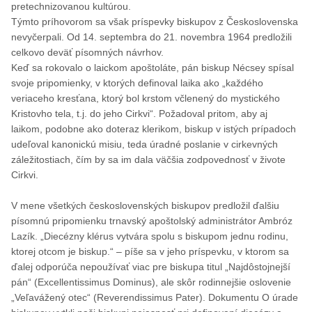
pretechnizovanou kultúrou.
Týmto príhovorom sa však príspevky biskupov z Československa
nevyčerpali. Od 14. septembra do 21. novembra 1964 predložili
celkovo deväť písomných návrhov.
Keď sa rokovalo o laickom apoštoláte, pán biskup Nécsey spísal
svoje pripomienky, v ktorých definoval laika ako „každého
veriaceho kresťana, ktorý bol krstom včlenený do mystického
Kristovho tela, t.j. do jeho Cirkvi“. Požadoval pritom, aby aj
laikom, podobne ako doteraz klerikom, biskup v istých prípadoch
udeľoval kanonickú misiu, teda úradné poslanie v cirkevných
záležitostiach, čím by sa im dala väčšia zodpovednosť v živote
Cirkvi.
V mene všetkých československých biskupov predložil ďalšiu
písomnú pripomienku trnavský apoštolský administrátor Ambróz
Lazík. „Diecézny klérus vytvára spolu s biskupom jednu rodinu,
ktorej otcom je biskup.“ – píše sa v jeho príspevku, v ktorom sa
ďalej odporúča nepoužívať viac pre biskupa titul „Najdôstojnejší
pán“ (Excellentissimus Dominus), ale skôr rodinnejšie oslovenie
„Veľavážený otec“ (Reverendissimus Pater). Dokumentu O úrade