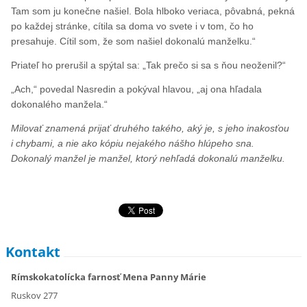
Tam som ju konečne našiel. Bola hlboko veriaca, pôvabná, pekná
po každej stránke, cítila sa doma vo svete i v tom, čo ho
presahuje. Cítil som, že som našiel dokonalú manželku.“
Priateľ ho prerušil a spýtal sa: „Tak prečo si sa s ňou neoženil?“
„Ach,“ povedal Nasredin a pokýval hlavou, „aj ona hľadala
dokonalého manžela.“
Milovať znamená prijať druhého takého, aký je, s jeho inakosťou
i chybami, a nie ako kópiu nejakého nášho hlúpeho sna.
Dokonalý manžel je manžel, ktorý nehľadá dokonalú manželku.
Kontakt
Rímskokatolícka farnosť Mena Panny Márie
Ruskov 277