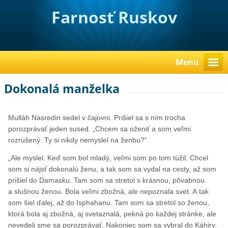
Farnosť Ruskov
Menu
Dokonalá manželka
Mulláh Nasredin sedel v čajovni. Prišiel sa s ním trocha
porozprávať jeden sused. „Chcem sa oženiť a som veľmi
rozrušený. Ty si nikdy nemyslel na ženbu?“
„Ale myslel. Keď som bol mladý, veľmi som po tom túžil. Chcel
som si nájsť dokonalú ženu, a tak som sa vydal na cesty, až som
prišiel do Damasku. Tam som sa stretol s krásnou, pôvabnou
a slušnou ženou. Bola veľmi zbožná, ale nepoznala svet. A tak
som šiel ďalej, až do Isphahanu. Tam som sa stretol so ženou,
ktorá bola aj zbožná, aj svetaznalá, pekná po každej stránke, ale
nevedeli sme sa porozprávať. Nakoniec som sa vybral do Káhiry.