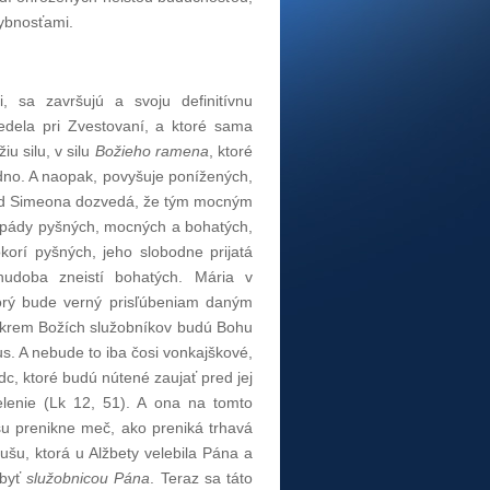
ybnosťami.
 sa završujú a svoju definitívnu
edela pri Zvestovaní, a ktoré sama
iu silu, v silu
Božieho ramena
, ktoré
dno. A naopak, povyšuje ponížených,
a od Simeona dozvedá, že tým mocným
a pády pyšných, mocných a bohatých,
korí pyšných, jeho slobodne prijatá
hudoba zneistí bohatých. Mária v
orý bude verný prisľúbeniam daným
okrem Božích služobníkov budú Bohu
s. A nebude to iba čosi vonkajškové,
c, ktoré budú nútené zaujať pred jej
delenie (Lk 12, 51). A ona na tomto
šu prenikne meč, ako preniká trhavá
ušu, ktorá u Alžbety velebila Pána a
 byť
služobnicou Pána
. Teraz sa táto