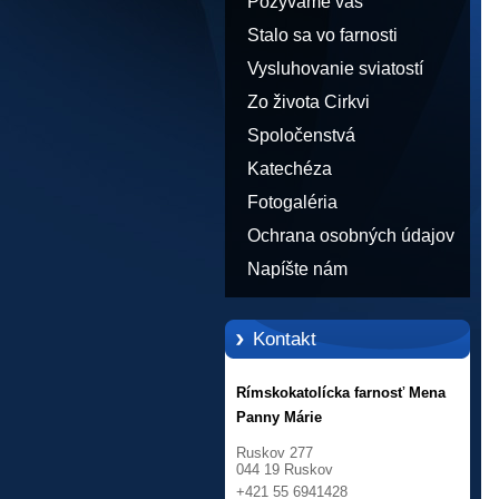
Pozývame vás
Stalo sa vo farnosti
Vysluhovanie sviatostí
Zo života Cirkvi
Spoločenstvá
Katechéza
Fotogaléria
Ochrana osobných údajov
Napíšte nám
Kontakt
Rímskokatolícka farnosť Mena
Panny Márie
Ruskov 277
044 19 Ruskov
+421 55 6941428