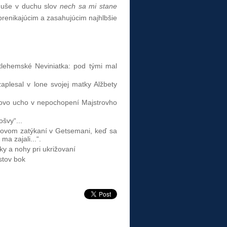
 duše v duchu slov
nech sa mi stane
prenikajúcim a zasahujúcim najhlbšie
tlehemské Neviniatka: pod tými mal
aplesal v lone svojej matky Alžbety
vo ucho v nepochopení Majstrovho
švy“...
išovom zatýkaní v Getsemani, keď sa
ma zajali...“.
y a nohy pri ukrižovaní
tov bok