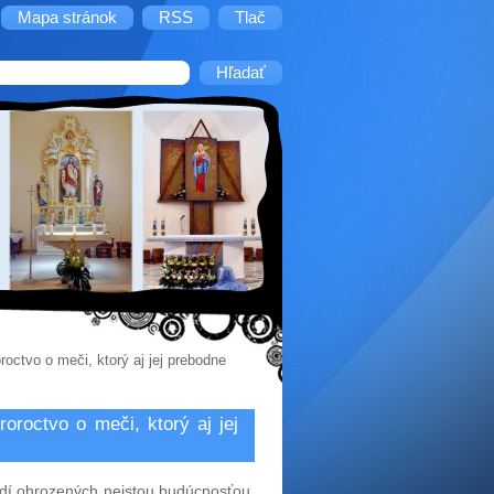
Mapa stránok
RSS
Tlač
octvo o meči, ktorý aj jej prebodne
roctvo o meči, ktorý aj jej
dí ohrozených neistou budúcnosťou,