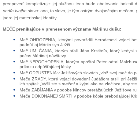
predpoveď kompletizuje: jej službou teda bude obetovanie bolestí
podľa tvojho slova
: ono, to slovo, je tým ostrým dvojsečným mečom, 
jadro jej materinskej identity.
MEČE prenikajúce v prenesenom význame Máriinu dušu:
Meč OHROZENIA, ktorými povraždili Herodesovi vojaci be
padnúť aj Máriin syn Ježiš.
Meč UMLČANIA, ktorým sťali Jána Krstiteľa, ktorý kedysi z
počas Máriinej návštevy
Meč NEPOCHOPENIA, ktorým apoštol Peter odťal Malchuso
príkazu odpúšťajúcej lásky.
Meč ODPUSTENIA v Ježišových slovách „vlož svoj meč do po
Meče ZRADY, ktoré vojaci dovedení Judášom tasili pri Jež
ich spýtal: „Vyšli ste s
mečmi
a kyjmi ako na zločinca, aby ste 
Meče ZABÍJANIA v podobe klincov prerážajúcich Ježišove ruk
Meče DOKONANEJ SMRTI v podobe kópie prebodajúcej Kris