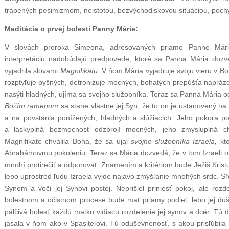
trápených pesimizmom, neistotou, bezvýchodiskovou situáciou, poch
Meditácia o prvej bolesti Panny Márie:
V slovách proroka Simeona, adresovaných priamo Panne Márii,
interpretáciu nadobúdajú predpovede, ktoré sa Panna Mária dozv
vyjadrila slovami
Magnifikatu
. V ňom Mária vyjadruje svoju vieru v Bož
rozptyľuje pyšných, detronizuje mocných, bohatých prepúšťa napráz
nasýti hladných, ujíma sa svojho služobníka. Teraz sa Panna Mári
Božím ramenom
sa stane vlastne jej Syn, že to on je ustanovený n
a na povstania ponížených, hladných a slúžiacich. Jeho pokora po
a láskyplná bezmocnosť odzbrojí mocných, jeho zmysluplná c
Magnifikate chválila Boha, že sa ujal
svojho služobníka Izraela,
kt
Abrahámovmu pokoleniu. Teraz sa Mária dozvedá, že v tom Izraeli 
mnohí protirečiť a odporovať. Znamením a kritériom bude Ježiš Kristu
lebo uprostred ľudu Izraela vyjde najavo zmýšľanie mnohých sŕdc. Sŕd
Synom a voči jej Synovi postoj. Neprišiel priniesť pokoj, ale roz
bolestnom a očistnom procese bude mať priamy podiel, lebo jej du
pálčivá bolesť každú matku vidiacu rozdelenie jej synov a dcér. Tú d
jasala v ňom ako v Spasiteľovi. Tú oduševnenosť, s akou prisľúbila