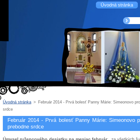
Úvodná stránka
Úvodná stránka
>
Február 2014 - Prvá bolesť Panny Márie: Simeonovo pror
srdce
Február 2014 - Prvá bolesť Panny Márie: Simeonovo pro
prebodne srdce
Úmysel ružencového desiatku na mesiac február
:
za všetkých ľu