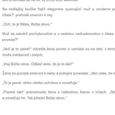
Na vedľajšej lavičke fajčil elegantne vyzerajúci muž a znudene 
čítate?“ prehodil smerom k nej.
„Och, to je Biblia, Božie slovo.“
Muž sa zatváril pochybovačne a s nadutou nadradenosťou v hlase s
povedal?“
„Veď je to jasné!“ odvetila žena prosto a usmiala sa na deti, v kt
muža zvedavosť i ostych.
„Vraj Božie slovo. Odkiaľ viete, že je to tak?“
Žena sa pozrela smerom k nebu a pokojne povedala: „Ako viete, že n
„To je jasné: slnko všetko zohrieva a osvetľuje.“
„Presne tak!“ pokračovala žena s radostnou žiarou v očiach. „Slo
a osvetľujú ho. Tak pôsobí Božie slovo.“