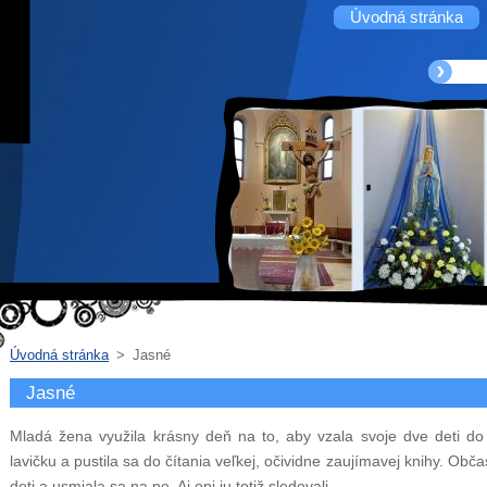
Úvodná stránka
Úvodná stránka
>
Jasné
Jasné
Mladá žena využila krásny deň na to, aby vzala svoje dve deti do
lavičku a pustila sa do čítania veľkej, očividne zaujímavej knihy. Obč
deti a usmiala sa na ne. Aj oni ju totiž sledovali.