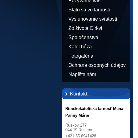
Pozývame vás
Stalo sa vo farnosti
Vysluhovanie sviatostí
Zo života Cirkvi
Spoločenstvá
Katechéza
Fotogaléria
Ochrana osobných údajov
Napíšte nám
Kontakt
Rímskokatolícka farnosť Mena
Panny Márie
Ruskov 277
044 19 Ruskov
+421 55 6941428