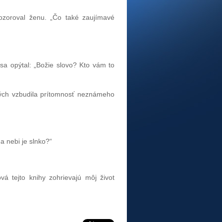
pozoroval ženu. „Čo také zaujímavé
a opýtal: „Božie slovo? Kto vám to
orých vzbudila prítomnosť neznámeho
a nebi je slnko?“
vá tejto knihy zohrievajú môj život