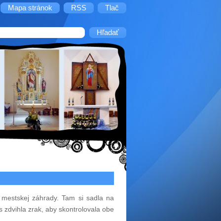
Mapa stránok
RSS
Tlač
 mestskej záhrady. Tam si sadla na
as zdvihla zrak, aby skontrolovala obe