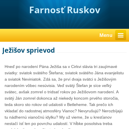
Farnosť Ruskov
Menu
Ježišov sprievod
Hneď po narodení Pána Ježiša sa v Cirkvi slávia tri zaujímavé
sviatky: sviatok svätého Štefana; sviatok svätého Jána evanjelistu
a sviatok Neviniatok. Zdá sa, že prví dvaja svätci s Ježišovým
narodením vôbec nesúvisia. Veď svätý Štefan je síce veľký
svätec, avšak zomrel o tridsať rokov po Ježišovom narodení. A
svätý Ján zomrel dokonca až niekedy koncom prvého storočia,
teda skoro sto rokov od udalosti v Betleheme. Tak prečo ich
vkladať do radostnej atmosféry Vianoc? Nevyrušujú? Nerozbíjajú
tu nádhernú vianočnú idylku? My už vieme, že u kresťanov
nestačí ísť len po povrchu udalostí. V hĺbke posolstva treba