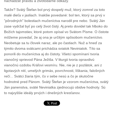
nachádzať pravdu a životodarné odkazy.
Takže? Svätý Štefan bol prvý dospelý muž, ktorý zomrel za toto
malé dieťa v jasliach. Inakšie povedané: bol ten, ktorý sa prvý v
"pôrodných" bolestiach mučeníctva narodil pre nebo. Svätý Ján
zase vydržal byť po celý život čistý. Aj preto dovidel tak hlboko do
Božích tajomstiev, ktoré potom opísal vo Svätom Písme. O čistote
môžeme povedať, že aj ona je určitým spôsobom mučeníctvo.
Neobetuje sa tu človek naraz, ale po častiach. Nuž a hneď za
týmito dvoma svätcami prichádza sviatok Neviniatok. Títo sa
ponorili do mučeníctva aj do čistoty. Všetci spomínaní tvoria
vianočný sprievod Pána Ježiša. V liturgii tvoria opravdivú
vianočnú ozdobu Kráľovi vesmíru. Nie, nie je z pozlátok, ani z
ligotavých nití, umelých grimás, povrchnosti, líškania, falošných
rečí... Svätci žiaria tým, čo v sebe nesú a čo je skutočne
hodnotné pred Pánom. Svätý Štefan je vzorom mučeníctva, svätý
Ján panenstva, sväté Neviniatka zjednocujú obidve hodnoty. Sú
to najvyššie ideály prvých i dnešných kresťanov.